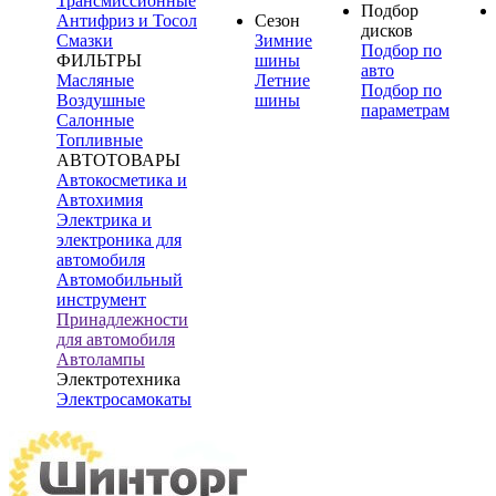
Трансмиссионные
Подбор
Антифриз и Тосол
Сезон
дисков
Смазки
Зимние
Подбор по
ФИЛЬТРЫ
шины
авто
Масляные
Летние
Подбор по
Воздушные
шины
параметрам
Салонные
Топливные
АВТОТОВАРЫ
Автокосметика и
Автохимия
Электрика и
электроника для
автомобиля
Автомобильный
инструмент
Принадлежности
для автомобиля
Автолампы
Электротехника
Электросамокаты