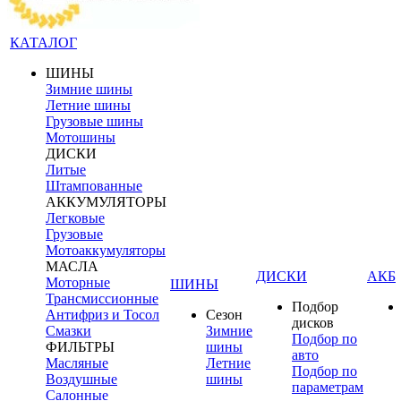
КАТАЛОГ
ШИНЫ
Зимние шины
Летние шины
Грузовые шины
Мотошины
ДИСКИ
Литые
Штампованные
АККУМУЛЯТОРЫ
Легковые
Грузовые
Мотоаккумуляторы
МАСЛА
ДИСКИ
АКБ
Моторные
ШИНЫ
Трансмиссионные
Подбор
Антифриз и Тосол
Сезон
дисков
Смазки
Зимние
Подбор по
ФИЛЬТРЫ
шины
авто
Масляные
Летние
Подбор по
Воздушные
шины
параметрам
Салонные