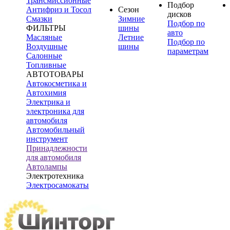
Трансмиссионные
Подбор
Антифриз и Тосол
Сезон
дисков
Смазки
Зимние
Подбор по
ФИЛЬТРЫ
шины
авто
Масляные
Летние
Подбор по
Воздушные
шины
параметрам
Салонные
Топливные
АВТОТОВАРЫ
Автокосметика и
Автохимия
Электрика и
электроника для
автомобиля
Автомобильный
инструмент
Принадлежности
для автомобиля
Автолампы
Электротехника
Электросамокаты