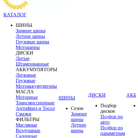
КАТАЛОГ
ШИНЫ
Зимние шины
Летние шины
Грузовые шины
Мотошины
ДИСКИ
Литые
Штампованные
АККУМУЛЯТОРЫ
Легковые
Грузовые
Мотоаккумуляторы
МАСЛА
ДИСКИ
АКБ
Моторные
ШИНЫ
Трансмиссионные
Подбор
Антифриз и Тосол
Сезон
дисков
Смазки
Зимние
Подбор по
ФИЛЬТРЫ
шины
авто
Масляные
Летние
Подбор по
Воздушные
шины
параметрам
Салонные