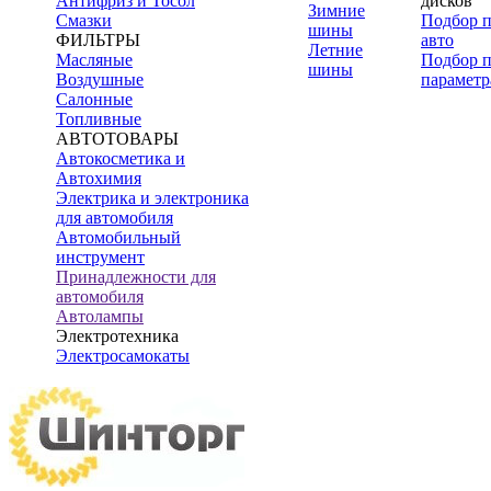
Антифриз и Тосол
дисков
Зимние
Смазки
Подбор 
шины
ФИЛЬТРЫ
авто
Летние
Масляные
Подбор 
шины
Воздушные
параметр
Салонные
Топливные
АВТОТОВАРЫ
Автокосметика и
Автохимия
Электрика и электроника
для автомобиля
Автомобильный
инструмент
Принадлежности для
автомобиля
Автолампы
Электротехника
Электросамокаты