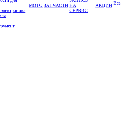
ости для
ЗАПИСЬ
Все
МОТО
ЗАПЧАСТИ
НА
АКЦИИ
 электроника
СЕРВИС
иля
трумент