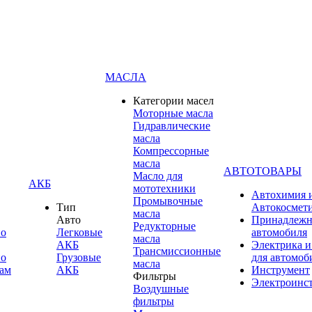
МАСЛА
Категории масел
Моторные масла
Гидравлические
масла
Компрессорные
масла
АВТОТОВАРЫ
Масло для
АКБ
мототехники
Автохимия 
Промывочные
Тип
Автокосмет
масла
Авто
Принадлежн
Редукторные
по
Легковые
автомобиля
масла
АКБ
Электрика и
Трансмиссионные
по
Грузовые
для автомоб
масла
ам
АКБ
Инструмент
Фильтры
Электроинс
Воздушные
фильтры