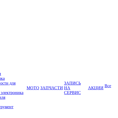
и
ика
ости для
ЗАПИСЬ
Все
МОТО
ЗАПЧАСТИ
НА
АКЦИИ
 электроника
СЕРВИС
иля
трумент