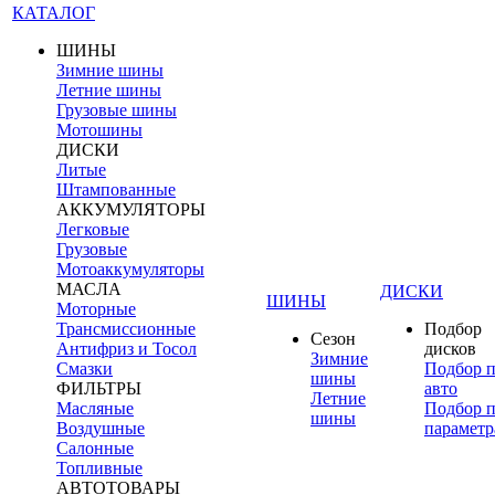
КАТАЛОГ
ШИНЫ
Зимние шины
Летние шины
Грузовые шины
Мотошины
ДИСКИ
Литые
Штампованные
АККУМУЛЯТОРЫ
Легковые
Грузовые
Мотоаккумуляторы
МАСЛА
ДИСКИ
ШИНЫ
Моторные
Трансмиссионные
Подбор
Сезон
Антифриз и Тосол
дисков
Зимние
Смазки
Подбор 
шины
ФИЛЬТРЫ
авто
Летние
Масляные
Подбор 
шины
Воздушные
параметр
Салонные
Топливные
АВТОТОВАРЫ