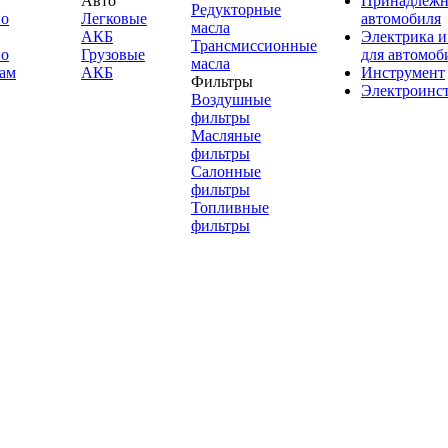
Авто
Принадлежн
Редукторные
по
Легковые
автомобиля
масла
АКБ
Электрика и
Трансмиссионные
по
Грузовые
для автомоб
масла
ам
АКБ
Инструмент
Фильтры
Электроинс
Воздушные
фильтры
Масляные
фильтры
Салонные
фильтры
Топливные
фильтры