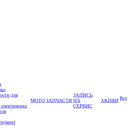
и
ика
ости для
ЗАПИСЬ
Все
МОТО
ЗАПЧАСТИ
НА
АКЦИИ
 электроника
СЕРВИС
иля
трумент