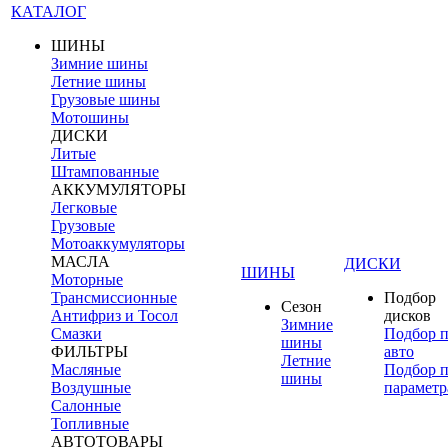
КАТАЛОГ
ШИНЫ
Зимние шины
Летние шины
Грузовые шины
Мотошины
ДИСКИ
Литые
Штампованные
АККУМУЛЯТОРЫ
Легковые
Грузовые
Мотоаккумуляторы
МАСЛА
ДИСКИ
ШИНЫ
Моторные
Трансмиссионные
Подбор
Сезон
Антифриз и Тосол
дисков
Зимние
Смазки
Подбор 
шины
ФИЛЬТРЫ
авто
Летние
Масляные
Подбор 
шины
Воздушные
параметр
Салонные
Топливные
АВТОТОВАРЫ