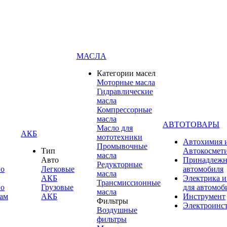
МАСЛА
Категории масел
Моторные масла
Гидравлические
масла
Компрессорные
масла
АВТОТОВАРЫ
Масло для
АКБ
мототехники
Автохимия 
Промывочные
Тип
Автокосмет
масла
Авто
Принадлежн
Редукторные
по
Легковые
автомобиля
масла
АКБ
Электрика и
Трансмиссионные
по
Грузовые
для автомоб
масла
ам
АКБ
Инструмент
Фильтры
Электроинс
Воздушные
фильтры