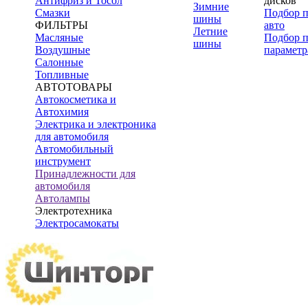
Антифриз и Тосол
дисков
Зимние
Смазки
Подбор 
шины
ФИЛЬТРЫ
авто
Летние
Масляные
Подбор 
шины
Воздушные
параметр
Салонные
Топливные
АВТОТОВАРЫ
Автокосметика и
Автохимия
Электрика и электроника
для автомобиля
Автомобильный
инструмент
Принадлежности для
автомобиля
Автолампы
Электротехника
Электросамокаты