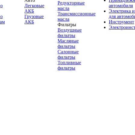
Авто
Принадлежн
Редукторные
по
Легковые
автомобиля
масла
АКБ
Электрика и
Трансмиссионные
по
Грузовые
для автомоб
масла
ам
АКБ
Инструмент
Фильтры
Электроинс
Воздушные
фильтры
Масляные
фильтры
Салонные
фильтры
Топливные
фильтры