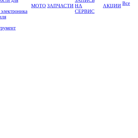
ости для
ЗАПИСЬ
Все
МОТО
ЗАПЧАСТИ
НА
АКЦИИ
 электроника
СЕРВИС
иля
трумент