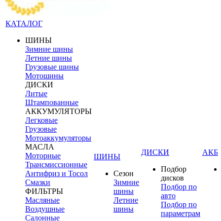
КАТАЛОГ
ШИНЫ
Зимние шины
Летние шины
Грузовые шины
Мотошины
ДИСКИ
Литые
Штампованные
АККУМУЛЯТОРЫ
Легковые
Грузовые
Мотоаккумуляторы
МАСЛА
ДИСКИ
АКБ
Моторные
ШИНЫ
Трансмиссионные
Подбор
Антифриз и Тосол
Сезон
дисков
Смазки
Зимние
Подбор по
ФИЛЬТРЫ
шины
авто
Масляные
Летние
Подбор по
Воздушные
шины
параметрам
Салонные