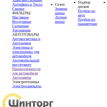
Трансмиссионные
Подбор
Антифриз и Тосол
Сезон
дисков
Смазки
Зимние
Подбор по
ФИЛЬТРЫ
шины
авто
Масляные
Летние
Подбор по
Воздушные
шины
параметрам
Салонные
Топливные
АВТОТОВАРЫ
Автокосметика и
Автохимия
Электрика и
электроника для
автомобиля
Автомобильный
инструмент
Принадлежности
для автомобиля
Автолампы
Электротехника
Электросамокаты