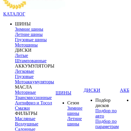
КАТАЛОГ
ШИНЫ
Зимние шины
Летние шины
Грузовые шины
Мотошины
ДИСКИ
Литые
Штампованные
АККУМУЛЯТОРЫ
Легковые
Грузовые
Мотоаккумуляторы
МАСЛА
ДИСКИ
АКБ
Моторные
ШИНЫ
Трансмиссионные
Подбор
Антифриз и Тосол
Сезон
дисков
Смазки
Зимние
Подбор по
ФИЛЬТРЫ
шины
авто
Масляные
Летние
Подбор по
Воздушные
шины
параметрам
Салонные