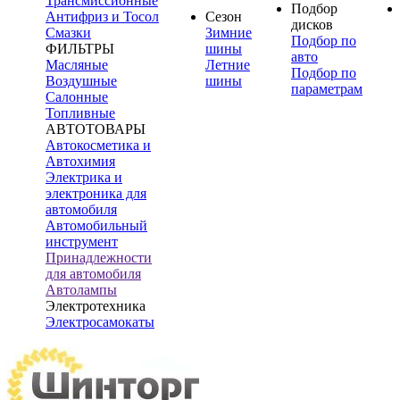
Трансмиссионные
Подбор
Антифриз и Тосол
Сезон
дисков
Смазки
Зимние
Подбор по
ФИЛЬТРЫ
шины
авто
Масляные
Летние
Подбор по
Воздушные
шины
параметрам
Салонные
Топливные
АВТОТОВАРЫ
Автокосметика и
Автохимия
Электрика и
электроника для
автомобиля
Автомобильный
инструмент
Принадлежности
для автомобиля
Автолампы
Электротехника
Электросамокаты