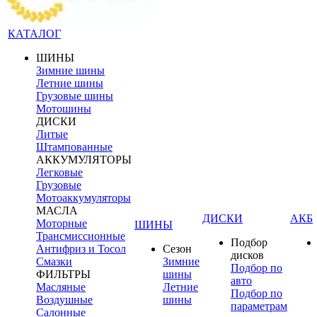
КАТАЛОГ
ШИНЫ
Зимние шины
Летние шины
Грузовые шины
Мотошины
ДИСКИ
Литые
Штампованные
АККУМУЛЯТОРЫ
Легковые
Грузовые
Мотоаккумуляторы
МАСЛА
ДИСКИ
АКБ
Моторные
ШИНЫ
Трансмиссионные
Подбор
Антифриз и Тосол
Сезон
дисков
Смазки
Зимние
Подбор по
ФИЛЬТРЫ
шины
авто
Масляные
Летние
Подбор по
Воздушные
шины
параметрам
Салонные