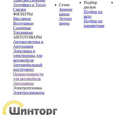
Трансмиссионные
Подбор
Антифриз и Тосол
Сезон
дисков
Смазки
Зимние
Подбор по
ФИЛЬТРЫ
шины
авто
Масляные
Летние
Подбор по
Воздушные
шины
параметрам
Салонные
Топливные
АВТОТОВАРЫ
Автокосметика и
Автохимия
Электрика и
электроника для
автомобиля
Автомобильный
инструмент
Принадлежности
для автомобиля
Автолампы
Электротехника
Электросамокаты