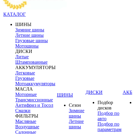
КАТАЛОГ
ШИНЫ
Зимние шины
Летние шины
Грузовые шины
Мотошины
ДИСКИ
Литые
Штампованные
АККУМУЛЯТОРЫ
Легковые
Грузовые
Мотоаккумуляторы
МАСЛА
ДИСКИ
АКБ
Моторные
ШИНЫ
Трансмиссионные
Подбор
Антифриз и Тосол
Сезон
дисков
Смазки
Зимние
Подбор по
ФИЛЬТРЫ
шины
авто
Масляные
Летние
Подбор по
Воздушные
шины
параметрам
Салонные