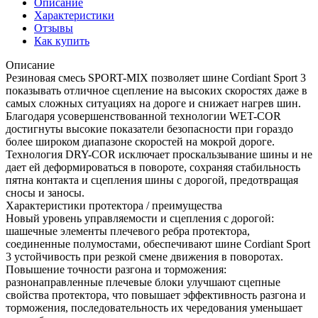
Описание
Характеристики
Отзывы
Как купить
Описание
Резиновая смесь SPORT-MIX позволяет шине Cordiant Sport 3
показывать отличное сцепление на высоких скоростях даже в
самых сложных ситуациях на дороге и снижает нагрев шин.
Благодаря усовершенствованной технологии WET-COR
достигнуты высокие показатели безопасности при гораздо
более широком диапазоне скоростей на мокрой дороге.
Технология DRY-COR исключает проскальзывание шины и не
дает ей деформироваться в повороте, сохраняя стабильность
пятна контакта и сцепления шины с дорогой, предотвращая
сносы и заносы.
Характеристики протектора / преимущества
Новый уровень управляемости и сцепления с дорогой:
шашечные элементы плечевого ребра протектора,
соединенные полумостами, обеспечивают шине Cordiant Sport
3 устойчивость при резкой смене движения в поворотах.
Повышение точности разгона и торможения:
разнонаправленные плечевые блоки улучшают сцепные
свойства протектора, что повышает эффективность разгона и
торможения, последовательность их чередования уменьшает