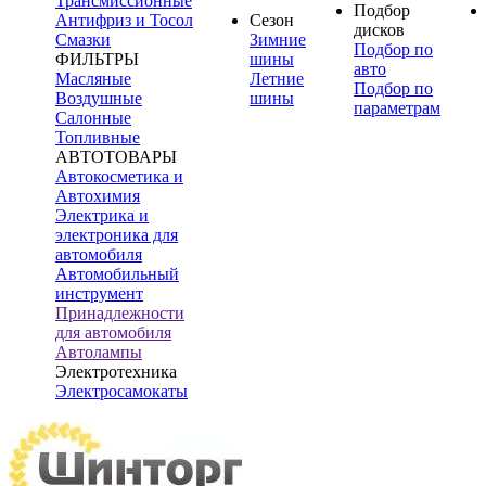
Трансмиссионные
Подбор
Антифриз и Тосол
Сезон
дисков
Смазки
Зимние
Подбор по
ФИЛЬТРЫ
шины
авто
Масляные
Летние
Подбор по
Воздушные
шины
параметрам
Салонные
Топливные
АВТОТОВАРЫ
Автокосметика и
Автохимия
Электрика и
электроника для
автомобиля
Автомобильный
инструмент
Принадлежности
для автомобиля
Автолампы
Электротехника
Электросамокаты