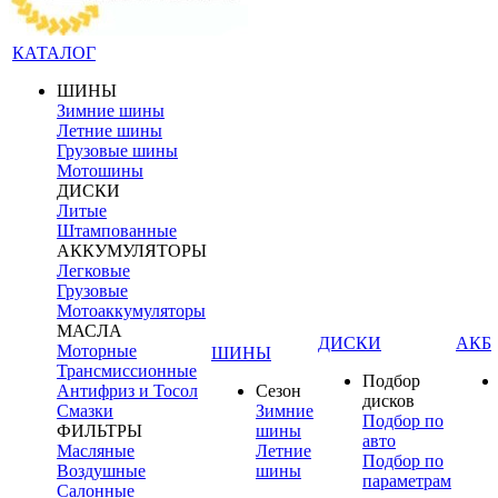
КАТАЛОГ
ШИНЫ
Зимние шины
Летние шины
Грузовые шины
Мотошины
ДИСКИ
Литые
Штампованные
АККУМУЛЯТОРЫ
Легковые
Грузовые
Мотоаккумуляторы
МАСЛА
ДИСКИ
АКБ
Моторные
ШИНЫ
Трансмиссионные
Подбор
Антифриз и Тосол
Сезон
дисков
Смазки
Зимние
Подбор по
ФИЛЬТРЫ
шины
авто
Масляные
Летние
Подбор по
Воздушные
шины
параметрам
Салонные