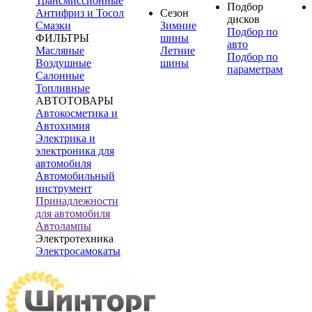
Трансмиссионные
Подбор
Антифриз и Тосол
Сезон
дисков
Смазки
Зимние
Подбор по
ФИЛЬТРЫ
шины
авто
Масляные
Летние
Подбор по
Воздушные
шины
параметрам
Салонные
Топливные
АВТОТОВАРЫ
Автокосметика и
Автохимия
Электрика и
электроника для
автомобиля
Автомобильный
инструмент
Принадлежности
для автомобиля
Автолампы
Электротехника
Электросамокаты