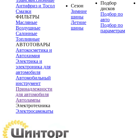
Трансмиссионные
Подбор
Антифриз и Тосол
Сезон
дисков
Смазки
Зимние
Подбор по
ФИЛЬТРЫ
шины
авто
Масляные
Летние
Подбор по
Воздушные
шины
параметрам
Салонные
Топливные
АВТОТОВАРЫ
Автокосметика и
Автохимия
Электрика и
электроника для
автомобиля
Автомобильный
инструмент
Принадлежности
для автомобиля
Автолампы
Электротехника
Электросамокаты