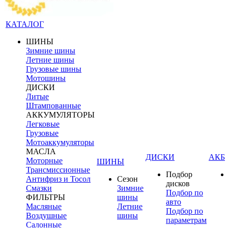
КАТАЛОГ
ШИНЫ
Зимние шины
Летние шины
Грузовые шины
Мотошины
ДИСКИ
Литые
Штампованные
АККУМУЛЯТОРЫ
Легковые
Грузовые
Мотоаккумуляторы
МАСЛА
ДИСКИ
АКБ
Моторные
ШИНЫ
Трансмиссионные
Подбор
Антифриз и Тосол
Сезон
дисков
Смазки
Зимние
Подбор по
ФИЛЬТРЫ
шины
авто
Масляные
Летние
Подбор по
Воздушные
шины
параметрам
Салонные