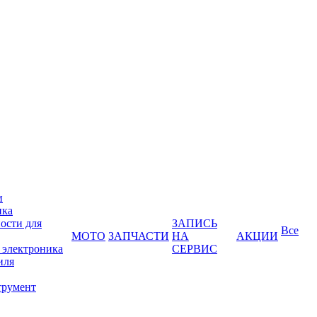
и
ика
ости для
ЗАПИСЬ
Все
МОТО
ЗАПЧАСТИ
НА
АКЦИИ
 электроника
СЕРВИС
иля
трумент