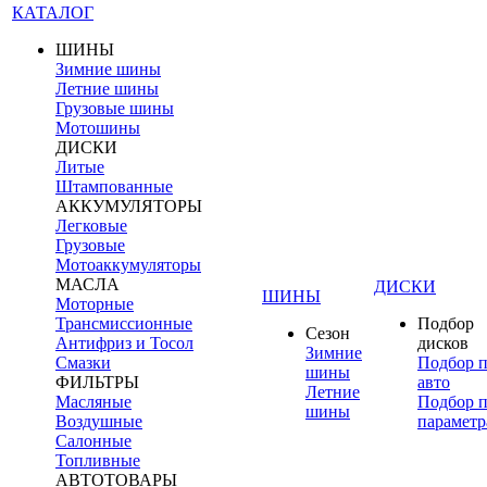
КАТАЛОГ
ШИНЫ
Зимние шины
Летние шины
Грузовые шины
Мотошины
ДИСКИ
Литые
Штампованные
АККУМУЛЯТОРЫ
Легковые
Грузовые
Мотоаккумуляторы
МАСЛА
ДИСКИ
ШИНЫ
Моторные
Трансмиссионные
Подбор
Сезон
Антифриз и Тосол
дисков
Зимние
Смазки
Подбор 
шины
ФИЛЬТРЫ
авто
Летние
Масляные
Подбор 
шины
Воздушные
параметр
Салонные
Топливные
АВТОТОВАРЫ