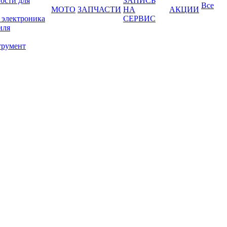
ости для
ЗАПИСЬ
Все
МОТО
ЗАПЧАСТИ
НА
АКЦИИ
 электроника
СЕРВИС
иля
трумент