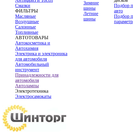
Антифриз и Тосол
дисков
Зимние
Смазки
Подбор 
шины
ФИЛЬТРЫ
авто
Летние
Масляные
Подбор 
шины
Воздушные
параметр
Салонные
Топливные
АВТОТОВАРЫ
Автокосметика и
Автохимия
Электрика и электроника
для автомобиля
Автомобильный
инструмент
Принадлежности для
автомобиля
Автолампы
Электротехника
Электросамокаты