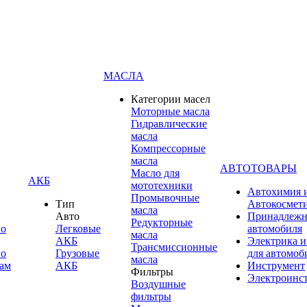
МАСЛА
Категории масел
Моторные масла
Гидравлические
масла
Компрессорные
масла
АВТОТОВАРЫ
Масло для
АКБ
мототехники
Автохимия 
Промывочные
Тип
Автокосмет
масла
Авто
Принадлежн
Редукторные
по
Легковые
автомобиля
масла
АКБ
Электрика и
Трансмиссионные
по
Грузовые
для автомоб
масла
ам
АКБ
Инструмент
Фильтры
Электроинс
Воздушные
фильтры