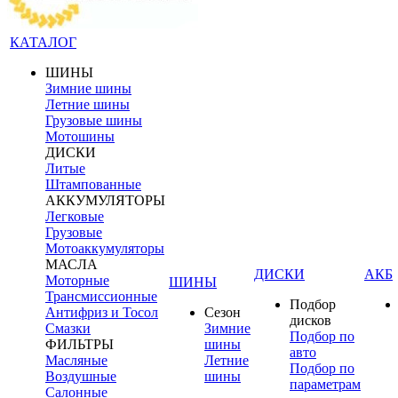
КАТАЛОГ
ШИНЫ
Зимние шины
Летние шины
Грузовые шины
Мотошины
ДИСКИ
Литые
Штампованные
АККУМУЛЯТОРЫ
Легковые
Грузовые
Мотоаккумуляторы
МАСЛА
ДИСКИ
АКБ
Моторные
ШИНЫ
Трансмиссионные
Подбор
Антифриз и Тосол
Сезон
дисков
Смазки
Зимние
Подбор по
ФИЛЬТРЫ
шины
авто
Масляные
Летние
Подбор по
Воздушные
шины
параметрам
Салонные