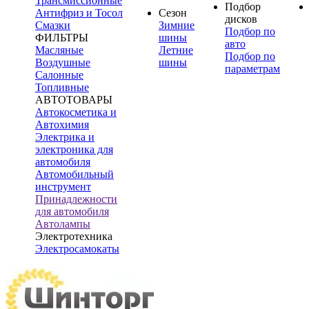
Трансмиссионные
Подбор
Антифриз и Тосол
Сезон
дисков
Смазки
Зимние
Подбор по
ФИЛЬТРЫ
шины
авто
Масляные
Летние
Подбор по
Воздушные
шины
параметрам
Салонные
Топливные
АВТОТОВАРЫ
Автокосметика и
Автохимия
Электрика и
электроника для
автомобиля
Автомобильный
инструмент
Принадлежности
для автомобиля
Автолампы
Электротехника
Электросамокаты