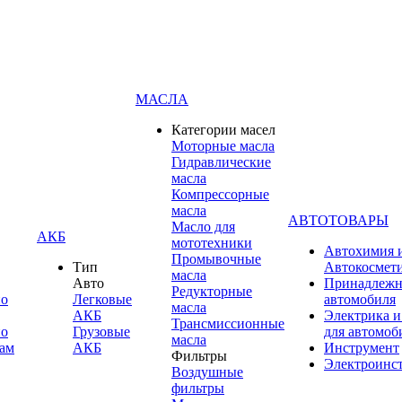
МАСЛА
Категории масел
Моторные масла
Гидравлические
масла
Компрессорные
масла
АВТОТОВАРЫ
Масло для
АКБ
мототехники
Автохимия 
Промывочные
Тип
Автокосмет
масла
Авто
Принадлежн
Редукторные
по
Легковые
автомобиля
масла
АКБ
Электрика и
Трансмиссионные
по
Грузовые
для автомоб
масла
ам
АКБ
Инструмент
Фильтры
Электроинс
Воздушные
фильтры