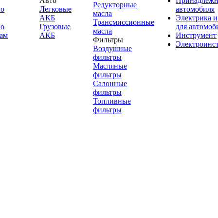
Авто
Принадлежн
Редукторные
по
Легковые
автомобиля
масла
АКБ
Электрика и
Трансмиссионные
по
Грузовые
для автомоб
масла
ам
АКБ
Инструмент
Фильтры
Электроинс
Воздушные
фильтры
Масляные
фильтры
Салонные
фильтры
Топливные
фильтры