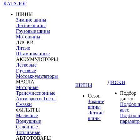
КАТАЛОГ
ШИНЫ
Зимние шины
Летние шины
Грузовые шины
Мотошины
ДИСКИ
Литые
Штампованные
АККУМУЛЯТОРЫ
Легковые
Грузовые
Мотоаккумуляторы
МАСЛА
ДИСКИ
ШИНЫ
Моторные
Трансмиссионные
Подбор
Сезон
Антифриз и Тосол
дисков
Зимние
Смазки
Подбор 
шины
ФИЛЬТРЫ
авто
Летние
Масляные
Подбор 
шины
Воздушные
параметр
Салонные
Топливные
АВТОТОВАРЫ