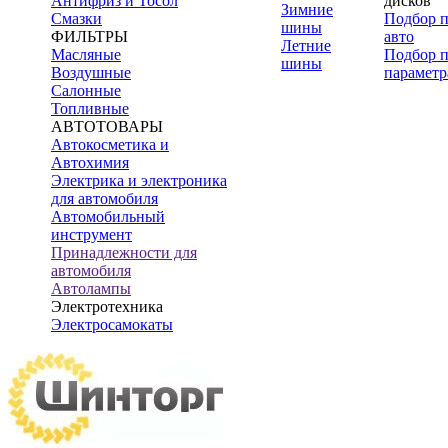
Антифриз и Тосол
дисков
Зимние
Смазки
Подбор 
шины
ФИЛЬТРЫ
авто
Летние
Масляные
Подбор 
шины
Воздушные
параметр
Салонные
Топливные
АВТОТОВАРЫ
Автокосметика и
Автохимия
Электрика и электроника
для автомобиля
Автомобильный
инструмент
Принадлежности для
автомобиля
Автолампы
Электротехника
Электросамокаты