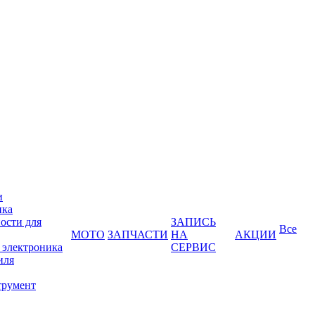
и
ика
ости для
ЗАПИСЬ
Все
МОТО
ЗАПЧАСТИ
НА
АКЦИИ
 электроника
СЕРВИС
иля
трумент