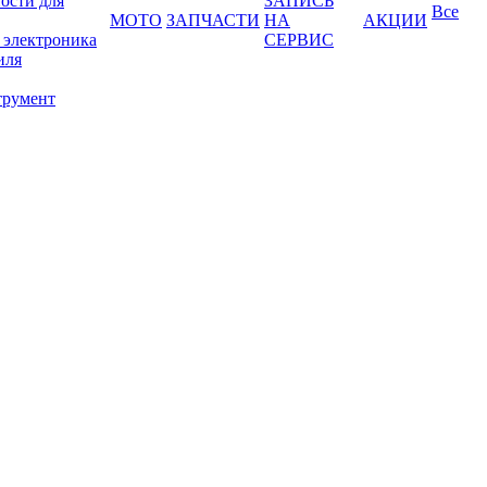
ости для
ЗАПИСЬ
Все
МОТО
ЗАПЧАСТИ
НА
АКЦИИ
 электроника
СЕРВИС
иля
трумент