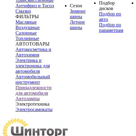
Трансмиссионные
Подбор
Антифриз и Тосол
Сезон
дисков
Смазки
Зимние
Подбор по
ФИЛЬТРЫ
шины
авто
Масляные
Летние
Подбор по
Воздушные
шины
параметрам
Салонные
Топливные
АВТОТОВАРЫ
Автокосметика и
Автохимия
Электрика и
электроника для
автомобиля
Автомобильный
инструмент
Принадлежности
для автомобиля
Автолампы
Электротехника
Электросамокаты