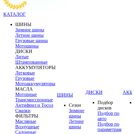
КАТАЛОГ
ШИНЫ
Зимние шины
Летние шины
Грузовые шины
Мотошины
ДИСКИ
Литые
Штампованные
АККУМУЛЯТОРЫ
Легковые
Грузовые
Мотоаккумуляторы
МАСЛА
ДИСКИ
АКБ
Моторные
ШИНЫ
Трансмиссионные
Подбор
Антифриз и Тосол
Сезон
дисков
Смазки
Зимние
Подбор по
ФИЛЬТРЫ
шины
авто
Масляные
Летние
Подбор по
Воздушные
шины
параметрам
Салонные