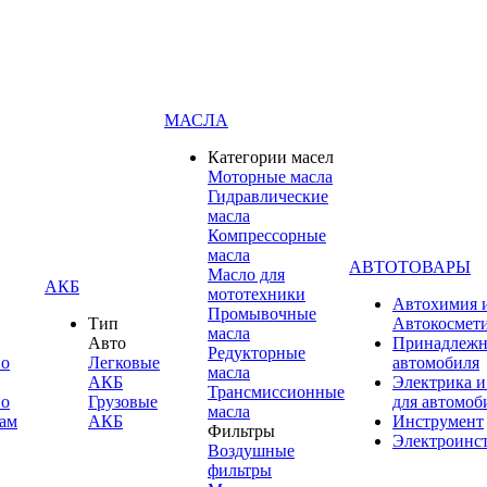
МАСЛА
Категории масел
Моторные масла
Гидравлические
масла
Компрессорные
масла
АВТОТОВАРЫ
Масло для
АКБ
мототехники
Автохимия 
Промывочные
Тип
Автокосмет
масла
Авто
Принадлежн
Редукторные
по
Легковые
автомобиля
масла
АКБ
Электрика и
Трансмиссионные
по
Грузовые
для автомоб
масла
ам
АКБ
Инструмент
Фильтры
Электроинс
Воздушные
фильтры