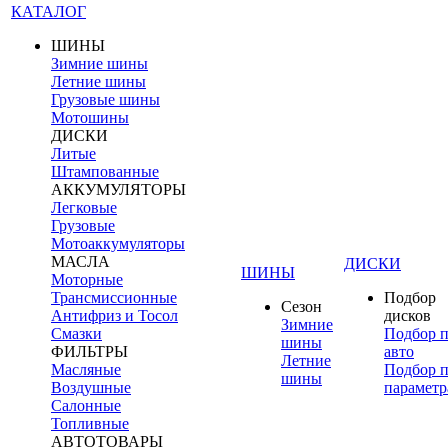
КАТАЛОГ
ШИНЫ
Зимние шины
Летние шины
Грузовые шины
Мотошины
ДИСКИ
Литые
Штампованные
АККУМУЛЯТОРЫ
Легковые
Грузовые
Мотоаккумуляторы
МАСЛА
ДИСКИ
ШИНЫ
Моторные
Трансмиссионные
Подбор
Сезон
Антифриз и Тосол
дисков
Зимние
Смазки
Подбор 
шины
ФИЛЬТРЫ
авто
Летние
Масляные
Подбор 
шины
Воздушные
параметр
Салонные
Топливные
АВТОТОВАРЫ