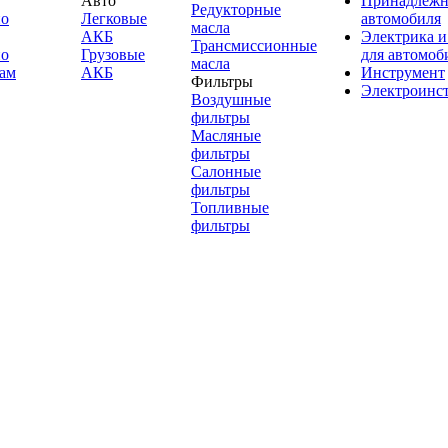
Авто
Принадлежн
Редукторные
по
Легковые
автомобиля
масла
АКБ
Электрика и
Трансмиссионные
по
Грузовые
для автомоб
масла
ам
АКБ
Инструмент
Фильтры
Электроинс
Воздушные
фильтры
Масляные
фильтры
Салонные
фильтры
Топливные
фильтры