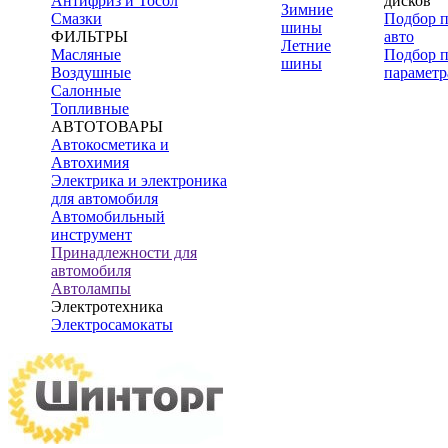
Антифриз и Тосол
дисков
Зимние
Смазки
Подбор 
шины
ФИЛЬТРЫ
авто
Летние
Масляные
Подбор 
шины
Воздушные
параметр
Салонные
Топливные
АВТОТОВАРЫ
Автокосметика и
Автохимия
Электрика и электроника
для автомобиля
Автомобильный
инструмент
Принадлежности для
автомобиля
Автолампы
Электротехника
Электросамокаты