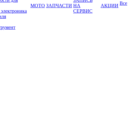
ости для
ЗАПИСЬ
Все
МОТО
ЗАПЧАСТИ
НА
АКЦИИ
 электроника
СЕРВИС
иля
трумент