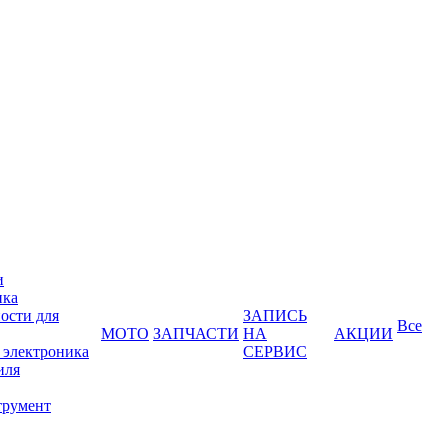
и
ика
ости для
ЗАПИСЬ
Все
МОТО
ЗАПЧАСТИ
НА
АКЦИИ
 электроника
СЕРВИС
иля
трумент