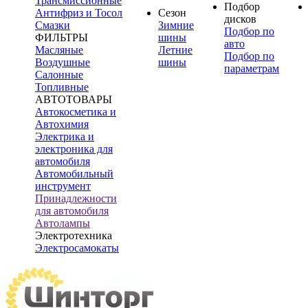
Трансмиссионные
Подбор
Антифриз и Тосол
Сезон
дисков
Смазки
Зимние
Подбор по
ФИЛЬТРЫ
шины
авто
Масляные
Летние
Подбор по
Воздушные
шины
параметрам
Салонные
Топливные
АВТОТОВАРЫ
Автокосметика и
Автохимия
Электрика и
электроника для
автомобиля
Автомобильный
инструмент
Принадлежности
для автомобиля
Автолампы
Электротехника
Электросамокаты