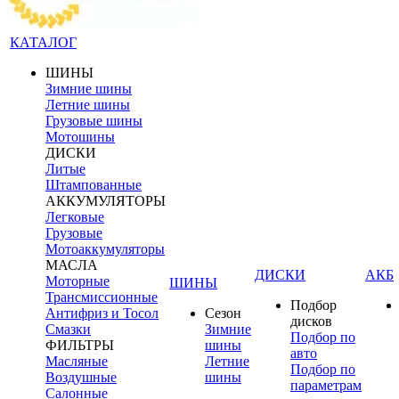
КАТАЛОГ
ШИНЫ
Зимние шины
Летние шины
Грузовые шины
Мотошины
ДИСКИ
Литые
Штампованные
АККУМУЛЯТОРЫ
Легковые
Грузовые
Мотоаккумуляторы
МАСЛА
ДИСКИ
АКБ
Моторные
ШИНЫ
Трансмиссионные
Подбор
Антифриз и Тосол
Сезон
дисков
Смазки
Зимние
Подбор по
ФИЛЬТРЫ
шины
авто
Масляные
Летние
Подбор по
Воздушные
шины
параметрам
Салонные