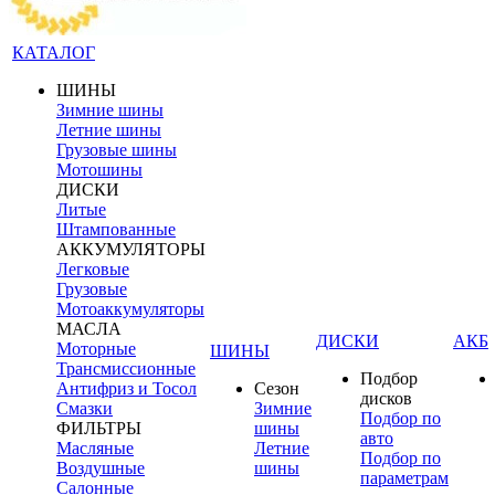
КАТАЛОГ
ШИНЫ
Зимние шины
Летние шины
Грузовые шины
Мотошины
ДИСКИ
Литые
Штампованные
АККУМУЛЯТОРЫ
Легковые
Грузовые
Мотоаккумуляторы
МАСЛА
ДИСКИ
АКБ
Моторные
ШИНЫ
Трансмиссионные
Подбор
Антифриз и Тосол
Сезон
дисков
Смазки
Зимние
Подбор по
ФИЛЬТРЫ
шины
авто
Масляные
Летние
Подбор по
Воздушные
шины
параметрам
Салонные