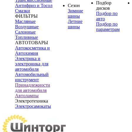
Трансмиссионные
Подбор
Антифриз и Тосол
Сезон
дисков
Смазки
Зимние
Подбор по
ФИЛЬТРЫ
шины
авто
Масляные
Летние
Подбор по
Воздушные
шины
параметрам
Салонные
Топливные
АВТОТОВАРЫ
Автокосметика и
Автохимия
Электрика и
электроника для
автомобиля
Автомобильный
инструмент
Принадлежности
для автомобиля
Автолампы
Электротехника
Электросамокаты