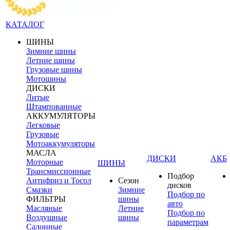
КАТАЛОГ
ШИНЫ
Зимние шины
Летние шины
Грузовые шины
Мотошины
ДИСКИ
Литые
Штампованные
АККУМУЛЯТОРЫ
Легковые
Грузовые
Мотоаккумуляторы
МАСЛА
ДИСКИ
АКБ
Моторные
ШИНЫ
Трансмиссионные
Подбор
Антифриз и Тосол
Сезон
дисков
Смазки
Зимние
Подбор по
ФИЛЬТРЫ
шины
авто
Масляные
Летние
Подбор по
Воздушные
шины
параметрам
Салонные