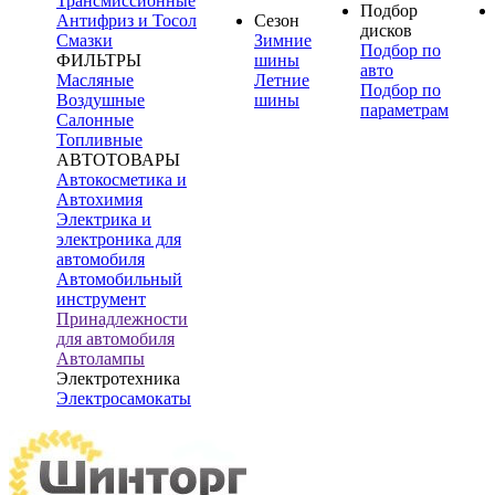
Трансмиссионные
Подбор
Антифриз и Тосол
Сезон
дисков
Смазки
Зимние
Подбор по
ФИЛЬТРЫ
шины
авто
Масляные
Летние
Подбор по
Воздушные
шины
параметрам
Салонные
Топливные
АВТОТОВАРЫ
Автокосметика и
Автохимия
Электрика и
электроника для
автомобиля
Автомобильный
инструмент
Принадлежности
для автомобиля
Автолампы
Электротехника
Электросамокаты