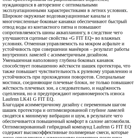
нуждающихся в авторезине с оптимальными
эксплуатационными характеристиками в летних условиях.
Широкие окружные водоэвакуационные каналы и
многочисленные боковые канавки обеспечивают быстрый
отвод воды из контактного пятна и повышают
сопротивляемость шины аквапланингу, в следствие чего
улучшаются сцепные свойства «G FIT EQ» во влажных
условиях. Отменная управляемость на мокром асфальте и
устойчивость при совершении манёвров – результат работы
внутренних ламелей с асимметричным дизайном.
Уменьшенная наполовину глубина боковых канавок
способствует повышению жёсткости шашек протектора, что
также повышает чувствительность к рулевому управлению и
устойчивость при прохождении поворотов. Специальные
мостики, соединяющие плечевые блоки, не только повышают
жёсткость плечевых зон, а следовательно, и надёжность
сцепления, но и предупреждают неравномерность износа
Laufenn LK41 G FIT EQ.
Благодаря асимметричному дизайну с переменным шагом
шашек протектора и оптимизированной глубине ламелей
сводятся к минимуму вибрации и шум, в результате чего
обеспечивается повышенный комфорт в салоне автомобиля.
Оптимизированный гибридный компаунд Laufenn G FIT EQ
содержит высокоэффективные полимерные смеси, которые
легко справляются с изменениями геометрии покрышки,