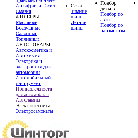
Трансмиссионные
Подбор
Антифриз и Тосол
Сезон
дисков
Смазки
Зимние
Подбор по
ФИЛЬТРЫ
шины
авто
Масляные
Летние
Подбор по
Воздушные
шины
параметрам
Салонные
Топливные
АВТОТОВАРЫ
Автокосметика и
Автохимия
Электрика и
электроника для
автомобиля
Автомобильный
инструмент
Принадлежности
для автомобиля
Автолампы
Электротехника
Электросамокаты