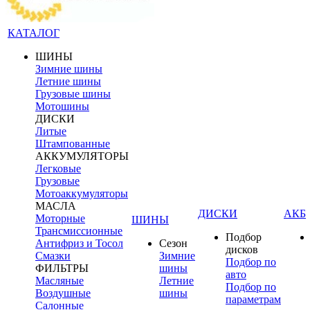
КАТАЛОГ
ШИНЫ
Зимние шины
Летние шины
Грузовые шины
Мотошины
ДИСКИ
Литые
Штампованные
АККУМУЛЯТОРЫ
Легковые
Грузовые
Мотоаккумуляторы
МАСЛА
ДИСКИ
АКБ
Моторные
ШИНЫ
Трансмиссионные
Подбор
Антифриз и Тосол
Сезон
дисков
Смазки
Зимние
Подбор по
ФИЛЬТРЫ
шины
авто
Масляные
Летние
Подбор по
Воздушные
шины
параметрам
Салонные