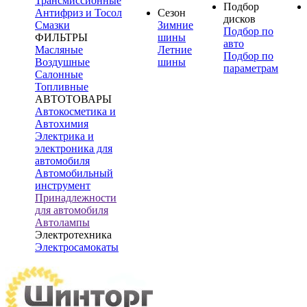
Трансмиссионные
Подбор
Антифриз и Тосол
Сезон
дисков
Смазки
Зимние
Подбор по
ФИЛЬТРЫ
шины
авто
Масляные
Летние
Подбор по
Воздушные
шины
параметрам
Салонные
Топливные
АВТОТОВАРЫ
Автокосметика и
Автохимия
Электрика и
электроника для
автомобиля
Автомобильный
инструмент
Принадлежности
для автомобиля
Автолампы
Электротехника
Электросамокаты