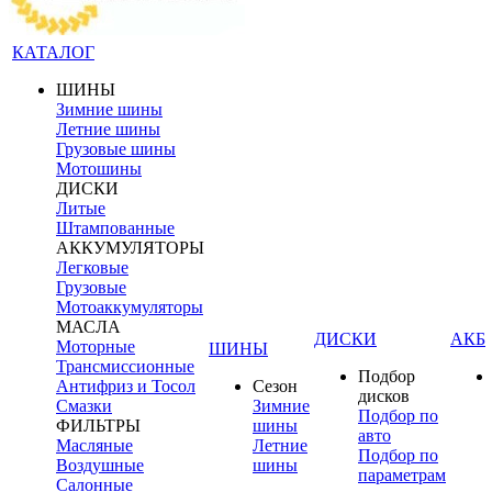
КАТАЛОГ
ШИНЫ
Зимние шины
Летние шины
Грузовые шины
Мотошины
ДИСКИ
Литые
Штампованные
АККУМУЛЯТОРЫ
Легковые
Грузовые
Мотоаккумуляторы
МАСЛА
ДИСКИ
АКБ
Моторные
ШИНЫ
Трансмиссионные
Подбор
Антифриз и Тосол
Сезон
дисков
Смазки
Зимние
Подбор по
ФИЛЬТРЫ
шины
авто
Масляные
Летние
Подбор по
Воздушные
шины
параметрам
Салонные