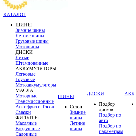
КАТАЛОГ
ШИНЫ
Зимние шины
Летние шины
Грузовые шины
Мотошины
ДИСКИ
Литые
Штампованные
АККУМУЛЯТОРЫ
Легковые
Грузовые
Мотоаккумуляторы
МАСЛА
ДИСКИ
АКБ
Моторные
ШИНЫ
Трансмиссионные
Подбор
Антифриз и Тосол
Сезон
дисков
Смазки
Зимние
Подбор по
ФИЛЬТРЫ
шины
авто
Масляные
Летние
Подбор по
Воздушные
шины
параметрам
Салонные