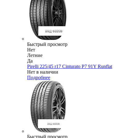
Быстрый просмотр
Нет
Летние
Да
Pirelli 225/45 r17 Cinturato P7 91Y Runflat
Нет в наличии
Подробнее
Быстрый просмотр