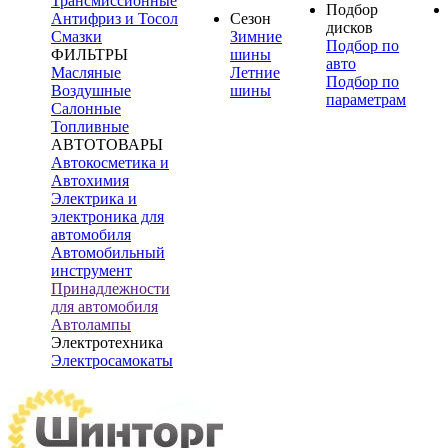
Трансмиссионные
Подбор
Антифриз и Тосол
Сезон
дисков
Смазки
Зимние
Подбор по
ФИЛЬТРЫ
шины
авто
Масляные
Летние
Подбор по
Воздушные
шины
параметрам
Салонные
Топливные
АВТОТОВАРЫ
Автокосметика и
Автохимия
Электрика и
электроника для
автомобиля
Автомобильный
инструмент
Принадлежности
для автомобиля
Автолампы
Электротехника
Электросамокаты