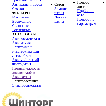
Трансмиссионные
Подбор
Антифриз и Тосол
Сезон
дисков
Смазки
Зимние
Подбор по
ФИЛЬТРЫ
шины
авто
Масляные
Летние
Подбор по
Воздушные
шины
параметрам
Салонные
Топливные
АВТОТОВАРЫ
Автокосметика и
Автохимия
Электрика и
электроника для
автомобиля
Автомобильный
инструмент
Принадлежности
для автомобиля
Автолампы
Электротехника
Электросамокаты