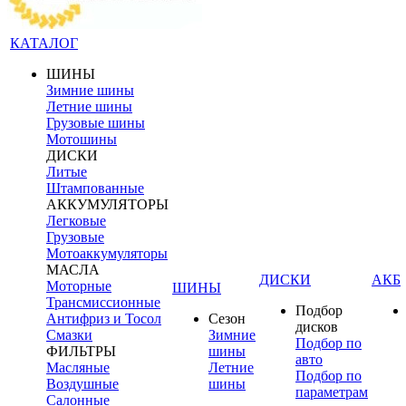
КАТАЛОГ
ШИНЫ
Зимние шины
Летние шины
Грузовые шины
Мотошины
ДИСКИ
Литые
Штампованные
АККУМУЛЯТОРЫ
Легковые
Грузовые
Мотоаккумуляторы
МАСЛА
ДИСКИ
АКБ
Моторные
ШИНЫ
Трансмиссионные
Подбор
Антифриз и Тосол
Сезон
дисков
Смазки
Зимние
Подбор по
ФИЛЬТРЫ
шины
авто
Масляные
Летние
Подбор по
Воздушные
шины
параметрам
Салонные