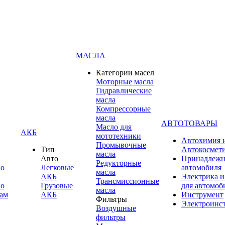
МАСЛА
Категории масел
Моторные масла
Гидравлические
масла
Компрессорные
масла
АВТОТОВАРЫ
Масло для
АКБ
мототехники
Автохимия 
Промывочные
Тип
Автокосмет
масла
Авто
Принадлежн
Редукторные
по
Легковые
автомобиля
масла
АКБ
Электрика и
Трансмиссионные
по
Грузовые
для автомоб
масла
ам
АКБ
Инструмент
Фильтры
Электроинс
Воздушные
фильтры