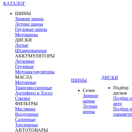
КАТАЛОГ
ШИНЫ
Зимние шины
Летние шины
Грузовые шины
Мотошины
ДИСКИ
Литые
Штампованные
АККУМУЛЯТОРЫ
Легковые
Грузовые
Мотоаккумуляторы
МАСЛА
ДИСКИ
ШИНЫ
Моторные
Трансмиссионные
Подбор
Сезон
Антифриз и Тосол
дисков
Зимние
Смазки
Подбор 
шины
ФИЛЬТРЫ
авто
Летние
Масляные
Подбор 
шины
Воздушные
параметр
Салонные
Топливные
АВТОТОВАРЫ