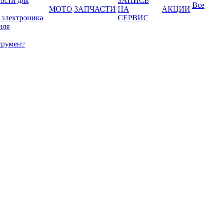
ости для
ЗАПИСЬ
Все
МОТО
ЗАПЧАСТИ
НА
АКЦИИ
 электроника
СЕРВИС
иля
трумент