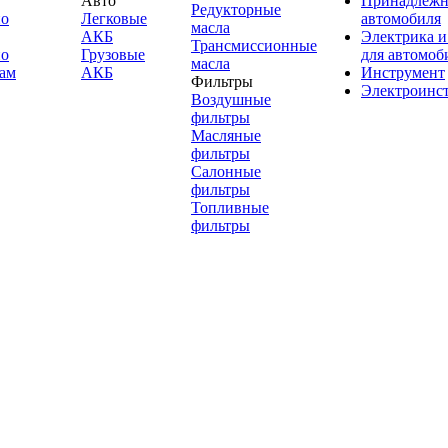
Авто
Принадлежн
Редукторные
по
Легковые
автомобиля
масла
АКБ
Электрика и
Трансмиссионные
по
Грузовые
для автомоб
масла
ам
АКБ
Инструмент
Фильтры
Электроинс
Воздушные
фильтры
Масляные
фильтры
Салонные
фильтры
Топливные
фильтры