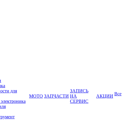
и
ика
ости для
ЗАПИСЬ
Все
МОТО
ЗАПЧАСТИ
НА
АКЦИИ
 электроника
СЕРВИС
иля
трумент