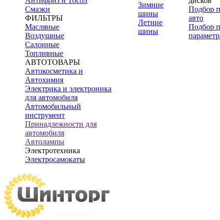
Антифриз и Тосол
дисков
Зимние
Смазки
Подбор 
шины
ФИЛЬТРЫ
авто
Летние
Масляные
Подбор 
шины
Воздушные
параметр
Салонные
Топливные
АВТОТОВАРЫ
Автокосметика и
Автохимия
Электрика и электроника
для автомобиля
Автомобильный
инструмент
Принадлежности для
автомобиля
Автолампы
Электротехника
Электросамокаты