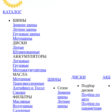
КАТАЛОГ
ШИНЫ
Зимние шины
Летние шины
Грузовые шины
Мотошины
ДИСКИ
Литые
Штампованные
АККУМУЛЯТОРЫ
Легковые
Грузовые
Мотоаккумуляторы
МАСЛА
ДИСКИ
АКБ
Моторные
ШИНЫ
Трансмиссионные
Подбор
Антифриз и Тосол
Сезон
дисков
Смазки
Зимние
Подбор по
ФИЛЬТРЫ
шины
авто
Масляные
Летние
Подбор по
Воздушные
шины
параметрам
Салонные