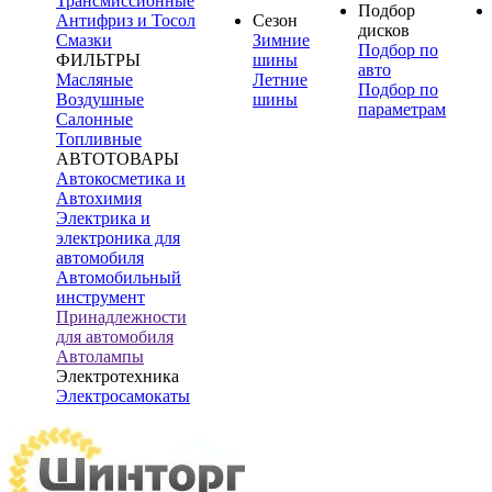
Трансмиссионные
Подбор
Антифриз и Тосол
Сезон
дисков
Смазки
Зимние
Подбор по
ФИЛЬТРЫ
шины
авто
Масляные
Летние
Подбор по
Воздушные
шины
параметрам
Салонные
Топливные
АВТОТОВАРЫ
Автокосметика и
Автохимия
Электрика и
электроника для
автомобиля
Автомобильный
инструмент
Принадлежности
для автомобиля
Автолампы
Электротехника
Электросамокаты