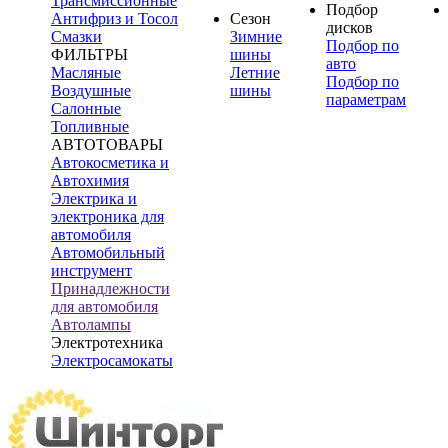
Трансмиссионные
Подбор
Антифриз и Тосол
Сезон
дисков
Смазки
Зимние
Подбор по
ФИЛЬТРЫ
шины
авто
Масляные
Летние
Подбор по
Воздушные
шины
параметрам
Салонные
Топливные
АВТОТОВАРЫ
Автокосметика и
Автохимия
Электрика и
электроника для
автомобиля
Автомобильный
инструмент
Принадлежности
для автомобиля
Автолампы
Электротехника
Электросамокаты