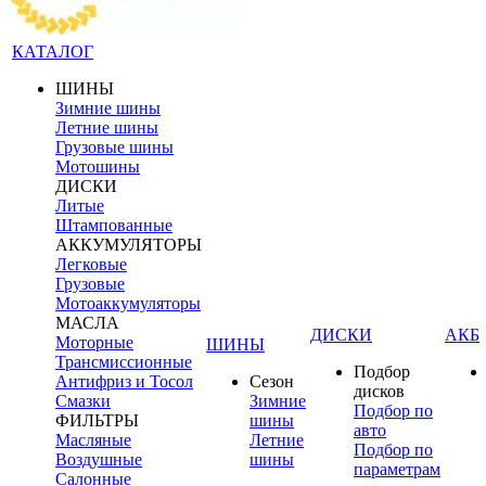
КАТАЛОГ
ШИНЫ
Зимние шины
Летние шины
Грузовые шины
Мотошины
ДИСКИ
Литые
Штампованные
АККУМУЛЯТОРЫ
Легковые
Грузовые
Мотоаккумуляторы
МАСЛА
ДИСКИ
АКБ
Моторные
ШИНЫ
Трансмиссионные
Подбор
Антифриз и Тосол
Сезон
дисков
Смазки
Зимние
Подбор по
ФИЛЬТРЫ
шины
авто
Масляные
Летние
Подбор по
Воздушные
шины
параметрам
Салонные