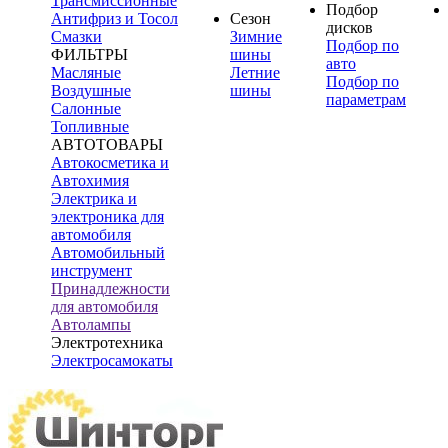
Трансмиссионные
Подбор
Антифриз и Тосол
Сезон
дисков
Смазки
Зимние
Подбор по
ФИЛЬТРЫ
шины
авто
Масляные
Летние
Подбор по
Воздушные
шины
параметрам
Салонные
Топливные
АВТОТОВАРЫ
Автокосметика и
Автохимия
Электрика и
электроника для
автомобиля
Автомобильный
инструмент
Принадлежности
для автомобиля
Автолампы
Электротехника
Электросамокаты