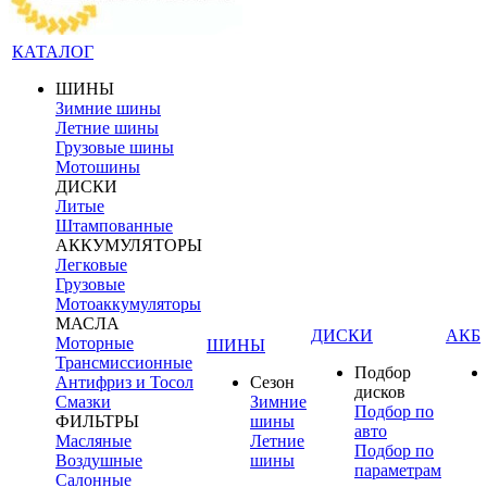
КАТАЛОГ
ШИНЫ
Зимние шины
Летние шины
Грузовые шины
Мотошины
ДИСКИ
Литые
Штампованные
АККУМУЛЯТОРЫ
Легковые
Грузовые
Мотоаккумуляторы
МАСЛА
ДИСКИ
АКБ
Моторные
ШИНЫ
Трансмиссионные
Подбор
Антифриз и Тосол
Сезон
дисков
Смазки
Зимние
Подбор по
ФИЛЬТРЫ
шины
авто
Масляные
Летние
Подбор по
Воздушные
шины
параметрам
Салонные