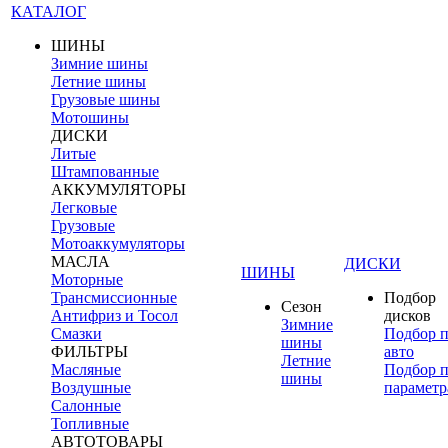
КАТАЛОГ
ШИНЫ
Зимние шины
Летние шины
Грузовые шины
Мотошины
ДИСКИ
Литые
Штампованные
АККУМУЛЯТОРЫ
Легковые
Грузовые
Мотоаккумуляторы
МАСЛА
ДИСКИ
ШИНЫ
Моторные
Трансмиссионные
Подбор
Сезон
Антифриз и Тосол
дисков
Зимние
Смазки
Подбор 
шины
ФИЛЬТРЫ
авто
Летние
Масляные
Подбор 
шины
Воздушные
параметр
Салонные
Топливные
АВТОТОВАРЫ