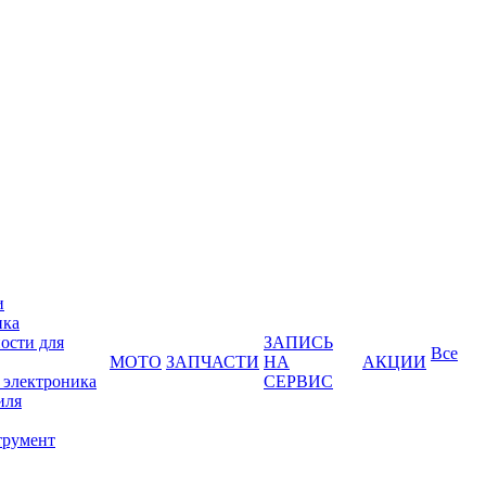
и
ика
ости для
ЗАПИСЬ
Все
МОТО
ЗАПЧАСТИ
НА
АКЦИИ
 электроника
СЕРВИС
иля
трумент