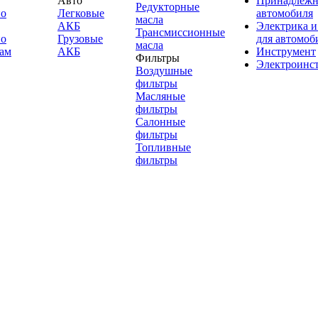
Авто
Принадлежн
Редукторные
по
Легковые
автомобиля
масла
АКБ
Электрика и
Трансмиссионные
по
Грузовые
для автомоб
масла
ам
АКБ
Инструмент
Фильтры
Электроинс
Воздушные
фильтры
Масляные
фильтры
Салонные
фильтры
Топливные
фильтры