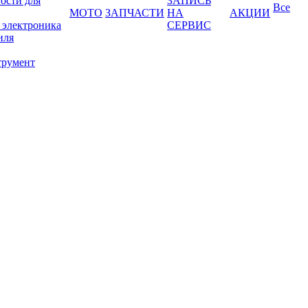
ости для
ЗАПИСЬ
Все
МОТО
ЗАПЧАСТИ
НА
АКЦИИ
 электроника
СЕРВИС
иля
трумент