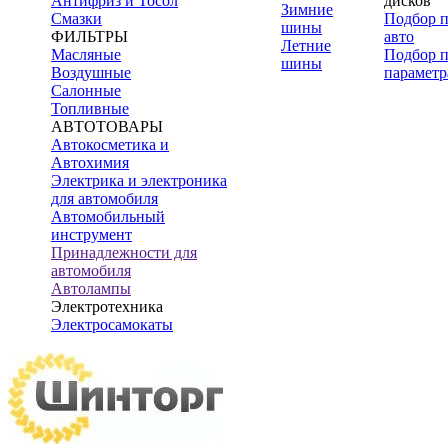
Антифриз и Тосол
дисков
Зимние
Смазки
Подбор 
шины
ФИЛЬТРЫ
авто
Летние
Масляные
Подбор 
шины
Воздушные
параметр
Салонные
Топливные
АВТОТОВАРЫ
Автокосметика и
Автохимия
Электрика и электроника
для автомобиля
Автомобильный
инструмент
Принадлежности для
автомобиля
Автолампы
Электротехника
Электросамокаты