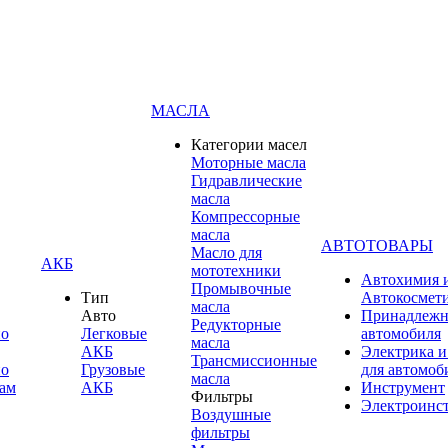
МАСЛА
Категории масел
Моторные масла
Гидравлические
масла
Компрессорные
масла
АВТОТОВАРЫ
Масло для
АКБ
мототехники
Автохимия 
Промывочные
Тип
Автокосмет
масла
Авто
Принадлежн
Редукторные
по
Легковые
автомобиля
масла
АКБ
Электрика и
Трансмиссионные
по
Грузовые
для автомоб
масла
ам
АКБ
Инструмент
Фильтры
Электроинс
Воздушные
фильтры