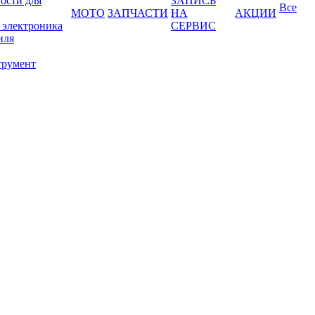
ости для
ЗАПИСЬ
Все
МОТО
ЗАПЧАСТИ
НА
АКЦИИ
 электроника
СЕРВИС
иля
трумент