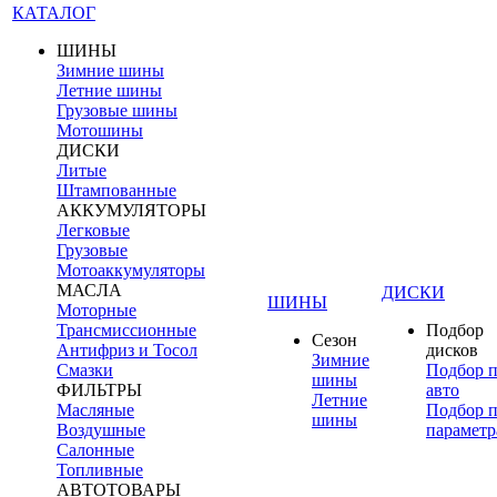
КАТАЛОГ
ШИНЫ
Зимние шины
Летние шины
Грузовые шины
Мотошины
ДИСКИ
Литые
Штампованные
АККУМУЛЯТОРЫ
Легковые
Грузовые
Мотоаккумуляторы
МАСЛА
ДИСКИ
ШИНЫ
Моторные
Трансмиссионные
Подбор
Сезон
Антифриз и Тосол
дисков
Зимние
Смазки
Подбор 
шины
ФИЛЬТРЫ
авто
Летние
Масляные
Подбор 
шины
Воздушные
параметр
Салонные
Топливные
АВТОТОВАРЫ