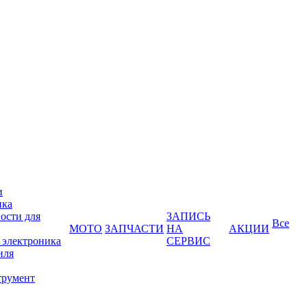
и
ика
ости для
ЗАПИСЬ
Все
МОТО
ЗАПЧАСТИ
НА
АКЦИИ
 электроника
СЕРВИС
иля
трумент