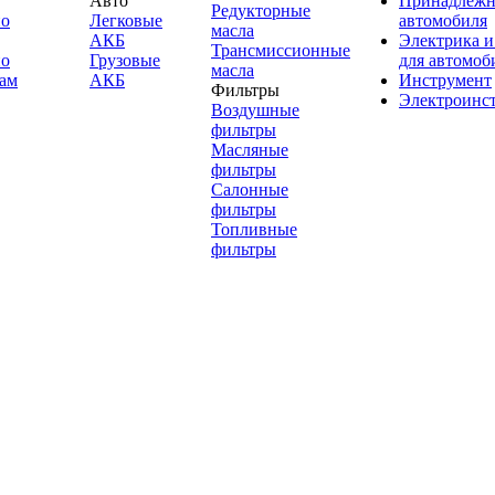
Авто
Принадлежн
Редукторные
по
Легковые
автомобиля
масла
АКБ
Электрика и
Трансмиссионные
по
Грузовые
для автомоб
масла
ам
АКБ
Инструмент
Фильтры
Электроинс
Воздушные
фильтры
Масляные
фильтры
Салонные
фильтры
Топливные
фильтры