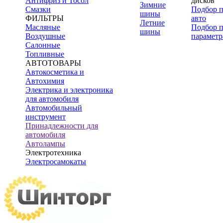
Антифриз и Тосол
дисков
Зимние
Смазки
Подбор 
шины
ФИЛЬТРЫ
авто
Летние
Масляные
Подбор 
шины
Воздушные
параметр
Салонные
Топливные
АВТОТОВАРЫ
Автокосметика и
Автохимия
Электрика и электроника
для автомобиля
Автомобильный
инструмент
Принадлежности для
автомобиля
Автолампы
Электротехника
Электросамокаты