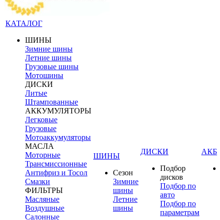
КАТАЛОГ
ШИНЫ
Зимние шины
Летние шины
Грузовые шины
Мотошины
ДИСКИ
Литые
Штампованные
АККУМУЛЯТОРЫ
Легковые
Грузовые
Мотоаккумуляторы
МАСЛА
ДИСКИ
АКБ
Моторные
ШИНЫ
Трансмиссионные
Подбор
Антифриз и Тосол
Сезон
дисков
Смазки
Зимние
Подбор по
ФИЛЬТРЫ
шины
авто
Масляные
Летние
Подбор по
Воздушные
шины
параметрам
Салонные