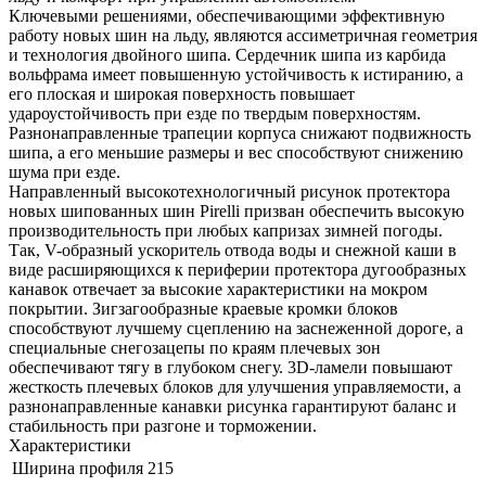
Ключевыми решениями, обеспечивающими эффективную
работу новых шин на льду, являются ассиметричная геометрия
и технология двойного шипа. Сердечник шипа из карбида
вольфрама имеет повышенную устойчивость к истиранию, а
его плоская и широкая поверхность повышает
удароустойчивость при езде по твердым поверхностям.
Разнонаправленные трапеции корпуса снижают подвижность
шипа, а его меньшие размеры и вес способствуют снижению
шума при езде.
Направленный высокотехнологичный рисунок протектора
новых шипованных шин Pirelli призван обеспечить высокую
производительность при любых капризах зимней погоды.
Так, V-образный ускоритель отвода воды и снежной каши в
виде расширяющихся к периферии протектора дугообразных
канавок отвечает за высокие характеристики на мокром
покрытии. Зигзагообразные краевые кромки блоков
способствуют лучшему сцеплению на заснеженной дороге, а
специальные снегозацепы по краям плечевых зон
обеспечивают тягу в глубоком снегу. 3D-ламели повышают
жесткость плечевых блоков для улучшения управляемости, а
разнонаправленные канавки рисунка гарантируют баланс и
стабильность при разгоне и торможении.
Характеристики
Ширина профиля
215