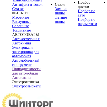
Трансмиссионные
Подбор
Антифриз и Тосол
Сезон
дисков
Смазки
Зимние
Подбор по
ФИЛЬТРЫ
шины
авто
Масляные
Летние
Подбор по
Воздушные
шины
параметрам
Салонные
Топливные
АВТОТОВАРЫ
Автокосметика и
Автохимия
Электрика и
электроника для
автомобиля
Автомобильный
инструмент
Принадлежности
для автомобиля
Автолампы
Электротехника
Электросамокаты