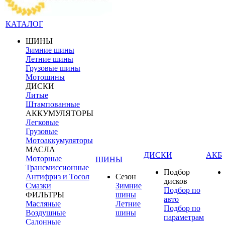
КАТАЛОГ
ШИНЫ
Зимние шины
Летние шины
Грузовые шины
Мотошины
ДИСКИ
Литые
Штампованные
АККУМУЛЯТОРЫ
Легковые
Грузовые
Мотоаккумуляторы
МАСЛА
ДИСКИ
АКБ
Моторные
ШИНЫ
Трансмиссионные
Подбор
Антифриз и Тосол
Сезон
дисков
Смазки
Зимние
Подбор по
ФИЛЬТРЫ
шины
авто
Масляные
Летние
Подбор по
Воздушные
шины
параметрам
Салонные