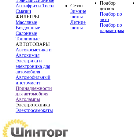
Трансмиссионные
Подбор
Антифриз и Тосол
Сезон
дисков
Смазки
Зимние
Подбор по
ФИЛЬТРЫ
шины
авто
Масляные
Летние
Подбор по
Воздушные
шины
параметрам
Салонные
Топливные
АВТОТОВАРЫ
Автокосметика и
Автохимия
Электрика и
электроника для
автомобиля
Автомобильный
инструмент
Принадлежности
для автомобиля
Автолампы
Электротехника
Электросамокаты