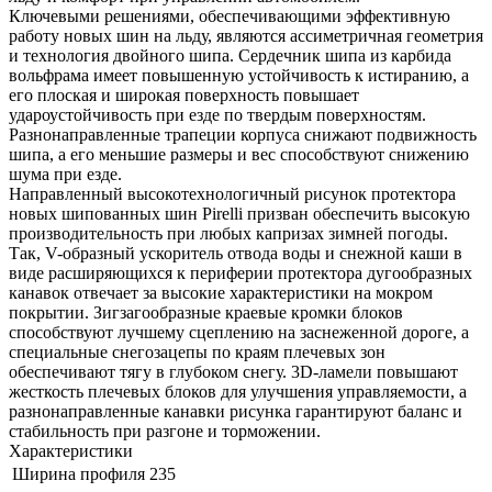
Ключевыми решениями, обеспечивающими эффективную
работу новых шин на льду, являются ассиметричная геометрия
и технология двойного шипа. Сердечник шипа из карбида
вольфрама имеет повышенную устойчивость к истиранию, а
его плоская и широкая поверхность повышает
удароустойчивость при езде по твердым поверхностям.
Разнонаправленные трапеции корпуса снижают подвижность
шипа, а его меньшие размеры и вес способствуют снижению
шума при езде.
Направленный высокотехнологичный рисунок протектора
новых шипованных шин Pirelli призван обеспечить высокую
производительность при любых капризах зимней погоды.
Так, V-образный ускоритель отвода воды и снежной каши в
виде расширяющихся к периферии протектора дугообразных
канавок отвечает за высокие характеристики на мокром
покрытии. Зигзагообразные краевые кромки блоков
способствуют лучшему сцеплению на заснеженной дороге, а
специальные снегозацепы по краям плечевых зон
обеспечивают тягу в глубоком снегу. 3D-ламели повышают
жесткость плечевых блоков для улучшения управляемости, а
разнонаправленные канавки рисунка гарантируют баланс и
стабильность при разгоне и торможении.
Характеристики
Ширина профиля
235