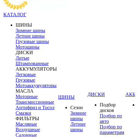
КАТАЛОГ
ШИНЫ
Зимние шины
Летние шины
Грузовые шины
Мотошины
ДИСКИ
Литые
Штампованные
АККУМУЛЯТОРЫ
Легковые
Грузовые
Мотоаккумуляторы
МАСЛА
ДИСКИ
АКБ
Моторные
ШИНЫ
Трансмиссионные
Подбор
Антифриз и Тосол
Сезон
дисков
Смазки
Зимние
Подбор по
ФИЛЬТРЫ
шины
авто
Масляные
Летние
Подбор по
Воздушные
шины
параметрам
Салонные