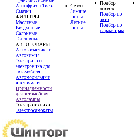
Трансмиссионные
Подбор
Антифриз и Тосол
Сезон
дисков
Смазки
Зимние
Подбор по
ФИЛЬТРЫ
шины
авто
Масляные
Летние
Подбор по
Воздушные
шины
параметрам
Салонные
Топливные
АВТОТОВАРЫ
Автокосметика и
Автохимия
Электрика и
электроника для
автомобиля
Автомобильный
инструмент
Принадлежности
для автомобиля
Автолампы
Электротехника
Электросамокаты