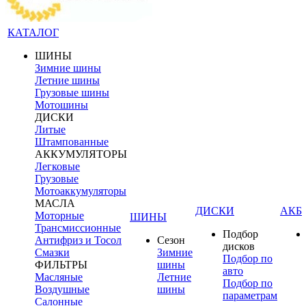
КАТАЛОГ
ШИНЫ
Зимние шины
Летние шины
Грузовые шины
Мотошины
ДИСКИ
Литые
Штампованные
АККУМУЛЯТОРЫ
Легковые
Грузовые
Мотоаккумуляторы
МАСЛА
ДИСКИ
АКБ
Моторные
ШИНЫ
Трансмиссионные
Подбор
Антифриз и Тосол
Сезон
дисков
Смазки
Зимние
Подбор по
ФИЛЬТРЫ
шины
авто
Масляные
Летние
Подбор по
Воздушные
шины
параметрам
Салонные