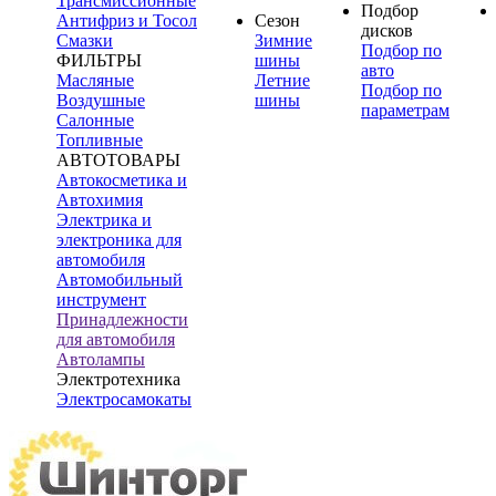
Трансмиссионные
Подбор
Антифриз и Тосол
Сезон
дисков
Смазки
Зимние
Подбор по
ФИЛЬТРЫ
шины
авто
Масляные
Летние
Подбор по
Воздушные
шины
параметрам
Салонные
Топливные
АВТОТОВАРЫ
Автокосметика и
Автохимия
Электрика и
электроника для
автомобиля
Автомобильный
инструмент
Принадлежности
для автомобиля
Автолампы
Электротехника
Электросамокаты