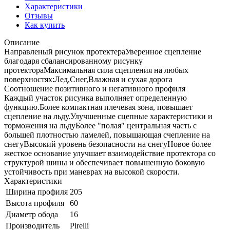
Характеристики
Отзывы
Как купить
Описание
Направленый рисунок протектераУверенное сцепление
благодаря сбалансированному рисунку
протектораМаксимальная сила сцепления на любых
поверхностях:Лед,Снег,Влажная и сухая дорога
Соотношение позитивного и негативного профиля
Каждый участок рисунка выполняет определенную
функцию.Более компактная плечевая зона, повышает
сцепление на льду.Улучшенные сцепные характеристики и
торможения на льдуБолее "полая" центральная часть с
большей плотностью ламелей, повышающая счепление на
снегуВысокий уровень безопасности на снегуНовое более
жесткое основание улучшает взаимодействие протектора со
структурой шины и обеспечивает повышенную боковую
устойчивость при маневрах на высокой скорости.
Характеристики
Ширина профиля
205
Высота профиля
60
Диаметр обода
16
Производитель
Pirelli