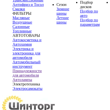
Трансмиссионные
Подбор
Антифриз и Тосол
Сезон
дисков
Смазки
Зимние
Подбор по
ФИЛЬТРЫ
шины
авто
Масляные
Летние
Подбор по
Воздушные
шины
параметрам
Салонные
Топливные
АВТОТОВАРЫ
Автокосметика и
Автохимия
Электрика и
электроника для
автомобиля
Автомобильный
инструмент
Принадлежности
для автомобиля
Автолампы
Электротехника
Электросамокаты