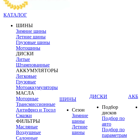
КАТАЛОГ
ШИНЫ
Зимние шины
Летние шины
Грузовые шины
Мотошины
ДИСКИ
Литые
Штампованные
АККУМУЛЯТОРЫ
Легковые
Грузовые
Мотоаккумуляторы
МАСЛА
ДИСКИ
АКБ
Моторные
ШИНЫ
Трансмиссионные
Подбор
Антифриз и Тосол
Сезон
дисков
Смазки
Зимние
Подбор по
ФИЛЬТРЫ
шины
авто
Масляные
Летние
Подбор по
Воздушные
шины
параметрам
Салонные