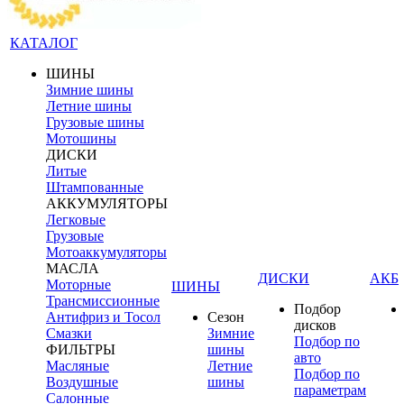
КАТАЛОГ
ШИНЫ
Зимние шины
Летние шины
Грузовые шины
Мотошины
ДИСКИ
Литые
Штампованные
АККУМУЛЯТОРЫ
Легковые
Грузовые
Мотоаккумуляторы
МАСЛА
ДИСКИ
АКБ
Моторные
ШИНЫ
Трансмиссионные
Подбор
Антифриз и Тосол
Сезон
дисков
Смазки
Зимние
Подбор по
ФИЛЬТРЫ
шины
авто
Масляные
Летние
Подбор по
Воздушные
шины
параметрам
Салонные