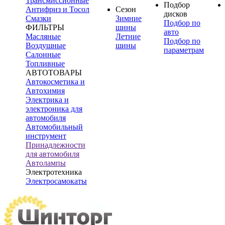
Трансмиссионные
Подбор
Антифриз и Тосол
Сезон
дисков
Смазки
Зимние
Подбор по
ФИЛЬТРЫ
шины
авто
Масляные
Летние
Подбор по
Воздушные
шины
параметрам
Салонные
Топливные
АВТОТОВАРЫ
Автокосметика и
Автохимия
Электрика и
электроника для
автомобиля
Автомобильный
инструмент
Принадлежности
для автомобиля
Автолампы
Электротехника
Электросамокаты