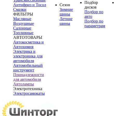
Трансмиссионные
Подбор
Антифриз и Тосол
Сезон
дисков
Смазки
Зимние
Подбор по
ФИЛЬТРЫ
шины
авто
Масляные
Летние
Подбор по
Воздушные
шины
параметрам
Салонные
Топливные
АВТОТОВАРЫ
Автокосметика и
Автохимия
Электрика и
электроника для
автомобиля
Автомобильный
инструмент
Принадлежности
для автомобиля
Автолампы
Электротехника
Электросамокаты