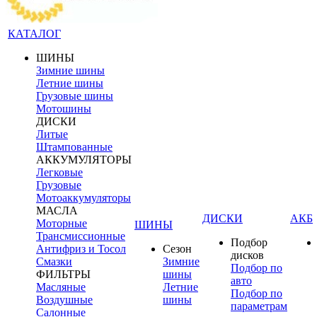
КАТАЛОГ
ШИНЫ
Зимние шины
Летние шины
Грузовые шины
Мотошины
ДИСКИ
Литые
Штампованные
АККУМУЛЯТОРЫ
Легковые
Грузовые
Мотоаккумуляторы
МАСЛА
ДИСКИ
АКБ
Моторные
ШИНЫ
Трансмиссионные
Подбор
Антифриз и Тосол
Сезон
дисков
Смазки
Зимние
Подбор по
ФИЛЬТРЫ
шины
авто
Масляные
Летние
Подбор по
Воздушные
шины
параметрам
Салонные