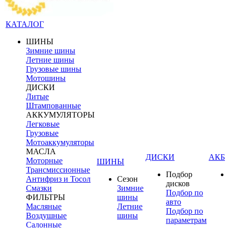
КАТАЛОГ
ШИНЫ
Зимние шины
Летние шины
Грузовые шины
Мотошины
ДИСКИ
Литые
Штампованные
АККУМУЛЯТОРЫ
Легковые
Грузовые
Мотоаккумуляторы
МАСЛА
ДИСКИ
АКБ
Моторные
ШИНЫ
Трансмиссионные
Подбор
Антифриз и Тосол
Сезон
дисков
Смазки
Зимние
Подбор по
ФИЛЬТРЫ
шины
авто
Масляные
Летние
Подбор по
Воздушные
шины
параметрам
Салонные