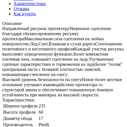
Характеристики
Отзывы
Как купить
Описание
Направленый рисунок протектераУверенное сцепление
благодаря сбалансированному рисунку
протектораМаксимальная сила сцепления на любых
поверхностях:Лед,Снег,Влажная и сухая дорогаСоотношение
позитивного и негативного профиляКаждый участок рисунка
выполняет определенную функцию.Более компактная
плечевая зона, повышает сцепление на льду.Улучшенные
сцепные характеристики и торможения на льдуБолее "полая"
центральная часть с большей плотностью ламелей,
повышающая счепление на снегу
Высокий уровень безопасности на снегуНовое более жесткое
основание улучшает взаимодействие протектора со
структурой шины и обеспечивает повышенную боковую
устойчивость при маневрах на высокой скорости.
Характеристики
Ширина профиля
235
Высота профиля
60
Диаметр обода
17
Производитель
Pirelli