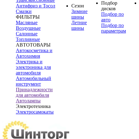
Трансмиссионные
Подбор
Антифриз и Тосол
Сезон
дисков
Смазки
Зимние
Подбор по
ФИЛЬТРЫ
шины
авто
Масляные
Летние
Подбор по
Воздушные
шины
параметрам
Салонные
Топливные
АВТОТОВАРЫ
Автокосметика и
Автохимия
Электрика и
электроника для
автомобиля
Автомобильный
инструмент
Принадлежности
для автомобиля
Автолампы
Электротехника
Электросамокаты