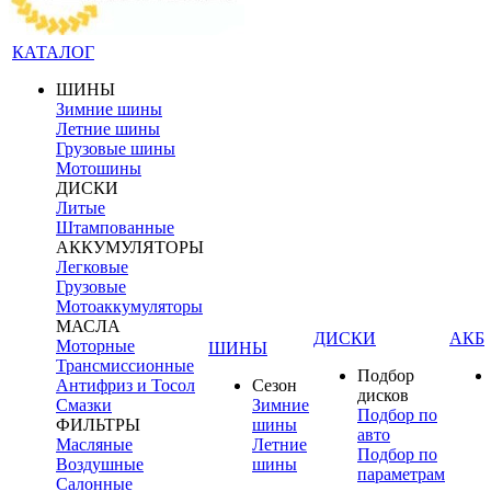
КАТАЛОГ
ШИНЫ
Зимние шины
Летние шины
Грузовые шины
Мотошины
ДИСКИ
Литые
Штампованные
АККУМУЛЯТОРЫ
Легковые
Грузовые
Мотоаккумуляторы
МАСЛА
ДИСКИ
АКБ
Моторные
ШИНЫ
Трансмиссионные
Подбор
Антифриз и Тосол
Сезон
дисков
Смазки
Зимние
Подбор по
ФИЛЬТРЫ
шины
авто
Масляные
Летние
Подбор по
Воздушные
шины
параметрам
Салонные