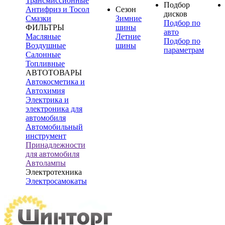
Трансмиссионные
Подбор
Антифриз и Тосол
Сезон
дисков
Смазки
Зимние
Подбор по
ФИЛЬТРЫ
шины
авто
Масляные
Летние
Подбор по
Воздушные
шины
параметрам
Салонные
Топливные
АВТОТОВАРЫ
Автокосметика и
Автохимия
Электрика и
электроника для
автомобиля
Автомобильный
инструмент
Принадлежности
для автомобиля
Автолампы
Электротехника
Электросамокаты