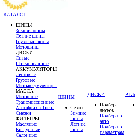
КАТАЛОГ
ШИНЫ
Зимние шины
Летние шины
Грузовые шины
Мотошины
ДИСКИ
Литые
Штампованные
АККУМУЛЯТОРЫ
Легковые
Грузовые
Мотоаккумуляторы
МАСЛА
ДИСКИ
АКБ
Моторные
ШИНЫ
Трансмиссионные
Подбор
Антифриз и Тосол
Сезон
дисков
Смазки
Зимние
Подбор по
ФИЛЬТРЫ
шины
авто
Масляные
Летние
Подбор по
Воздушные
шины
параметрам
Салонные