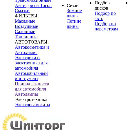
Трансмиссионные
Подбор
Антифриз и Тосол
Сезон
дисков
Смазки
Зимние
Подбор по
ФИЛЬТРЫ
шины
авто
Масляные
Летние
Подбор по
Воздушные
шины
параметрам
Салонные
Топливные
АВТОТОВАРЫ
Автокосметика и
Автохимия
Электрика и
электроника для
автомобиля
Автомобильный
инструмент
Принадлежности
для автомобиля
Автолампы
Электротехника
Электросамокаты