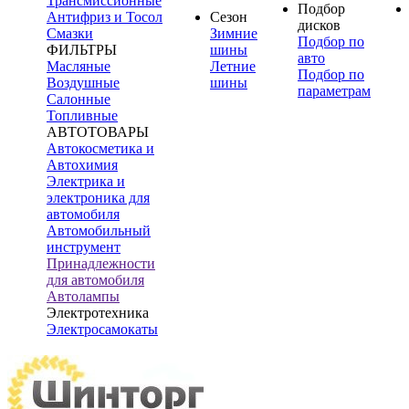
Трансмиссионные
Подбор
Антифриз и Тосол
Сезон
дисков
Смазки
Зимние
Подбор по
ФИЛЬТРЫ
шины
авто
Масляные
Летние
Подбор по
Воздушные
шины
параметрам
Салонные
Топливные
АВТОТОВАРЫ
Автокосметика и
Автохимия
Электрика и
электроника для
автомобиля
Автомобильный
инструмент
Принадлежности
для автомобиля
Автолампы
Электротехника
Электросамокаты