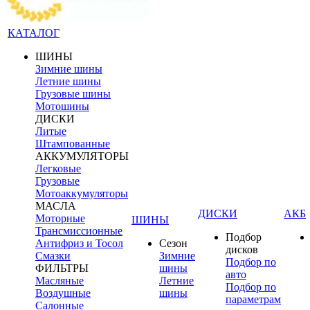
КАТАЛОГ
ШИНЫ
Зимние шины
Летние шины
Грузовые шины
Мотошины
ДИСКИ
Литые
Штампованные
АККУМУЛЯТОРЫ
Легковые
Грузовые
Мотоаккумуляторы
МАСЛА
ДИСКИ
АКБ
Моторные
ШИНЫ
Трансмиссионные
Подбор
Антифриз и Тосол
Сезон
дисков
Смазки
Зимние
Подбор по
ФИЛЬТРЫ
шины
авто
Масляные
Летние
Подбор по
Воздушные
шины
параметрам
Салонные