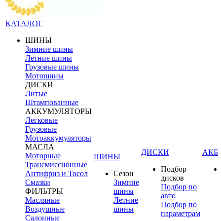
КАТАЛОГ
ШИНЫ
Зимние шины
Летние шины
Грузовые шины
Мотошины
ДИСКИ
Литые
Штампованные
АККУМУЛЯТОРЫ
Легковые
Грузовые
Мотоаккумуляторы
МАСЛА
ДИСКИ
АКБ
Моторные
ШИНЫ
Трансмиссионные
Подбор
Антифриз и Тосол
Сезон
дисков
Смазки
Зимние
Подбор по
ФИЛЬТРЫ
шины
авто
Масляные
Летние
Подбор по
Воздушные
шины
параметрам
Салонные