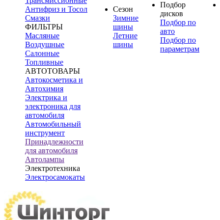
Трансмиссионные
Подбор
Антифриз и Тосол
Сезон
дисков
Смазки
Зимние
Подбор по
ФИЛЬТРЫ
шины
авто
Масляные
Летние
Подбор по
Воздушные
шины
параметрам
Салонные
Топливные
АВТОТОВАРЫ
Автокосметика и
Автохимия
Электрика и
электроника для
автомобиля
Автомобильный
инструмент
Принадлежности
для автомобиля
Автолампы
Электротехника
Электросамокаты