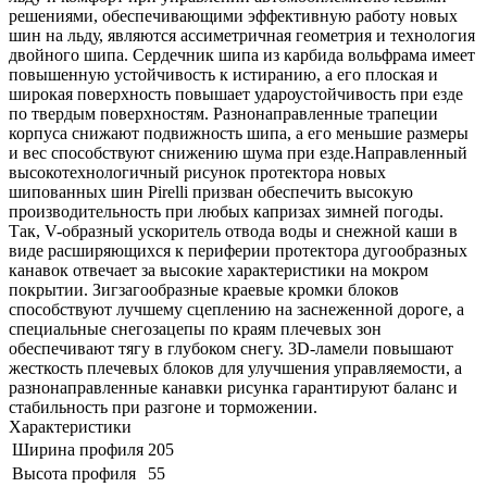
решениями, обеспечивающими эффективную работу новых
шин на льду, являются ассиметричная геометрия и технология
двойного шипа. Сердечник шипа из карбида вольфрама имеет
повышенную устойчивость к истиранию, а его плоская и
широкая поверхность повышает удароустойчивость при езде
по твердым поверхностям. Разнонаправленные трапеции
корпуса снижают подвижность шипа, а его меньшие размеры
и вес способствуют снижению шума при езде.Направленный
высокотехнологичный рисунок протектора новых
шипованных шин Pirelli призван обеспечить высокую
производительность при любых капризах зимней погоды.
Так, V-образный ускоритель отвода воды и снежной каши в
виде расширяющихся к периферии протектора дугообразных
канавок отвечает за высокие характеристики на мокром
покрытии. Зигзагообразные краевые кромки блоков
способствуют лучшему сцеплению на заснеженной дороге, а
специальные снегозацепы по краям плечевых зон
обеспечивают тягу в глубоком снегу. 3D-ламели повышают
жесткость плечевых блоков для улучшения управляемости, а
разнонаправленные канавки рисунка гарантируют баланс и
стабильность при разгоне и торможении.
Характеристики
Ширина профиля
205
Высота профиля
55