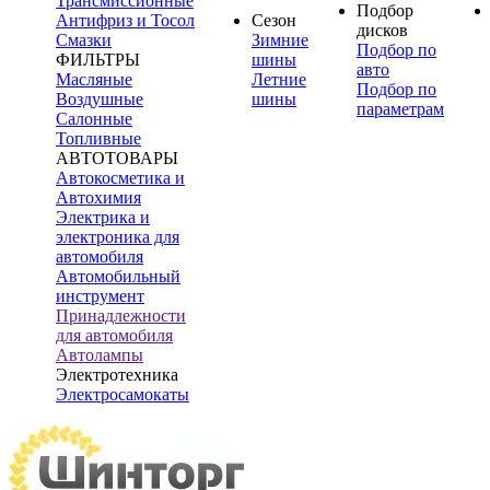
Трансмиссионные
Подбор
Антифриз и Тосол
Сезон
дисков
Смазки
Зимние
Подбор по
ФИЛЬТРЫ
шины
авто
Масляные
Летние
Подбор по
Воздушные
шины
параметрам
Салонные
Топливные
АВТОТОВАРЫ
Автокосметика и
Автохимия
Электрика и
электроника для
автомобиля
Автомобильный
инструмент
Принадлежности
для автомобиля
Автолампы
Электротехника
Электросамокаты