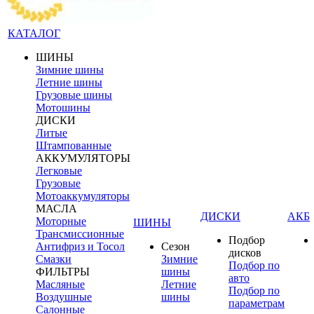
КАТАЛОГ
ШИНЫ
Зимние шины
Летние шины
Грузовые шины
Мотошины
ДИСКИ
Литые
Штампованные
АККУМУЛЯТОРЫ
Легковые
Грузовые
Мотоаккумуляторы
МАСЛА
ДИСКИ
АКБ
Моторные
ШИНЫ
Трансмиссионные
Подбор
Антифриз и Тосол
Сезон
дисков
Смазки
Зимние
Подбор по
ФИЛЬТРЫ
шины
авто
Масляные
Летние
Подбор по
Воздушные
шины
параметрам
Салонные