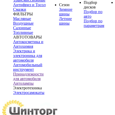
Трансмиссионные
Подбор
Антифриз и Тосол
Сезон
дисков
Смазки
Зимние
Подбор по
ФИЛЬТРЫ
шины
авто
Масляные
Летние
Подбор по
Воздушные
шины
параметрам
Салонные
Топливные
АВТОТОВАРЫ
Автокосметика и
Автохимия
Электрика и
электроника для
автомобиля
Автомобильный
инструмент
Принадлежности
для автомобиля
Автолампы
Электротехника
Электросамокаты