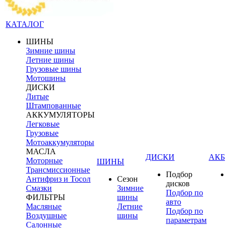
КАТАЛОГ
ШИНЫ
Зимние шины
Летние шины
Грузовые шины
Мотошины
ДИСКИ
Литые
Штампованные
АККУМУЛЯТОРЫ
Легковые
Грузовые
Мотоаккумуляторы
МАСЛА
ДИСКИ
АКБ
Моторные
ШИНЫ
Трансмиссионные
Подбор
Антифриз и Тосол
Сезон
дисков
Смазки
Зимние
Подбор по
ФИЛЬТРЫ
шины
авто
Масляные
Летние
Подбор по
Воздушные
шины
параметрам
Салонные