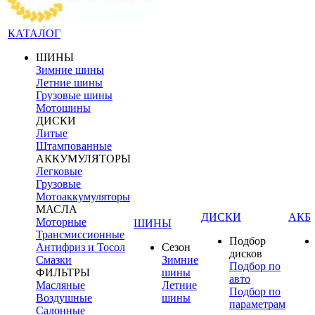
КАТАЛОГ
ШИНЫ
Зимние шины
Летние шины
Грузовые шины
Мотошины
ДИСКИ
Литые
Штампованные
АККУМУЛЯТОРЫ
Легковые
Грузовые
Мотоаккумуляторы
МАСЛА
ДИСКИ
АКБ
Моторные
ШИНЫ
Трансмиссионные
Подбор
Антифриз и Тосол
Сезон
дисков
Смазки
Зимние
Подбор по
ФИЛЬТРЫ
шины
авто
Масляные
Летние
Подбор по
Воздушные
шины
параметрам
Салонные