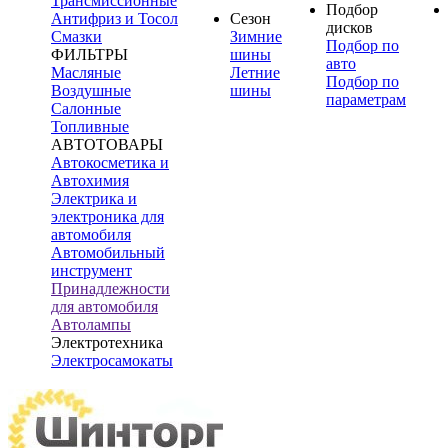
Трансмиссионные
Подбор
Антифриз и Тосол
Сезон
дисков
Смазки
Зимние
Подбор по
ФИЛЬТРЫ
шины
авто
Масляные
Летние
Подбор по
Воздушные
шины
параметрам
Салонные
Топливные
АВТОТОВАРЫ
Автокосметика и
Автохимия
Электрика и
электроника для
автомобиля
Автомобильный
инструмент
Принадлежности
для автомобиля
Автолампы
Электротехника
Электросамокаты