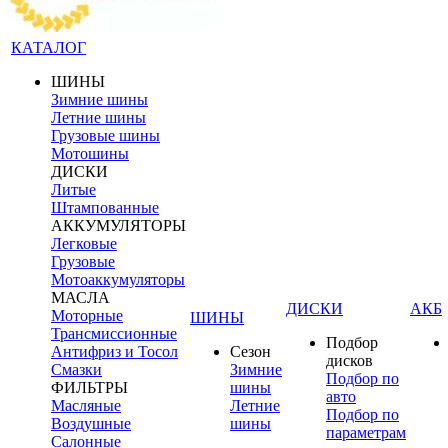
КАТАЛОГ
ШИНЫ
Зимние шины
Летние шины
Грузовые шины
Мотошины
ДИСКИ
Литые
Штампованные
АККУМУЛЯТОРЫ
Легковые
Грузовые
Мотоаккумуляторы
МАСЛА
ДИСКИ
АКБ
Моторные
ШИНЫ
Трансмиссионные
Подбор
Антифриз и Тосол
Сезон
дисков
Смазки
Зимние
Подбор по
ФИЛЬТРЫ
шины
авто
Масляные
Летние
Подбор по
Воздушные
шины
параметрам
Салонные