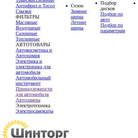
Трансмиссионные
Подбор
Антифриз и Тосол
Сезон
дисков
Смазки
Зимние
Подбор по
ФИЛЬТРЫ
шины
авто
Масляные
Летние
Подбор по
Воздушные
шины
параметрам
Салонные
Топливные
АВТОТОВАРЫ
Автокосметика и
Автохимия
Электрика и
электроника для
автомобиля
Автомобильный
инструмент
Принадлежности
для автомобиля
Автолампы
Электротехника
Электросамокаты