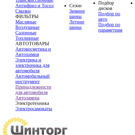
Трансмиссионные
Подбор
Антифриз и Тосол
Сезон
дисков
Смазки
Зимние
Подбор по
ФИЛЬТРЫ
шины
авто
Масляные
Летние
Подбор по
Воздушные
шины
параметрам
Салонные
Топливные
АВТОТОВАРЫ
Автокосметика и
Автохимия
Электрика и
электроника для
автомобиля
Автомобильный
инструмент
Принадлежности
для автомобиля
Автолампы
Электротехника
Электросамокаты