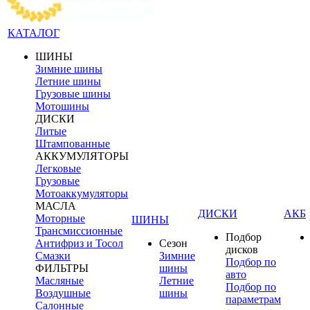
КАТАЛОГ
ШИНЫ
Зимние шины
Летние шины
Грузовые шины
Мотошины
ДИСКИ
Литые
Штампованные
АККУМУЛЯТОРЫ
Легковые
Грузовые
Мотоаккумуляторы
МАСЛА
ДИСКИ
АКБ
Моторные
ШИНЫ
Трансмиссионные
Подбор
Антифриз и Тосол
Сезон
дисков
Смазки
Зимние
Подбор по
ФИЛЬТРЫ
шины
авто
Масляные
Летние
Подбор по
Воздушные
шины
параметрам
Салонные