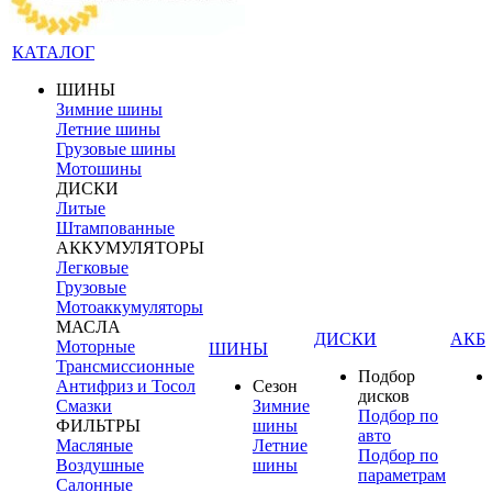
КАТАЛОГ
ШИНЫ
Зимние шины
Летние шины
Грузовые шины
Мотошины
ДИСКИ
Литые
Штампованные
АККУМУЛЯТОРЫ
Легковые
Грузовые
Мотоаккумуляторы
МАСЛА
ДИСКИ
АКБ
Моторные
ШИНЫ
Трансмиссионные
Подбор
Антифриз и Тосол
Сезон
дисков
Смазки
Зимние
Подбор по
ФИЛЬТРЫ
шины
авто
Масляные
Летние
Подбор по
Воздушные
шины
параметрам
Салонные