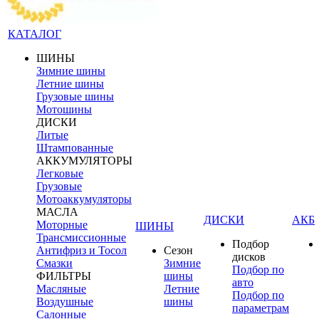
КАТАЛОГ
ШИНЫ
Зимние шины
Летние шины
Грузовые шины
Мотошины
ДИСКИ
Литые
Штампованные
АККУМУЛЯТОРЫ
Легковые
Грузовые
Мотоаккумуляторы
МАСЛА
ДИСКИ
АКБ
Моторные
ШИНЫ
Трансмиссионные
Подбор
Антифриз и Тосол
Сезон
дисков
Смазки
Зимние
Подбор по
ФИЛЬТРЫ
шины
авто
Масляные
Летние
Подбор по
Воздушные
шины
параметрам
Салонные