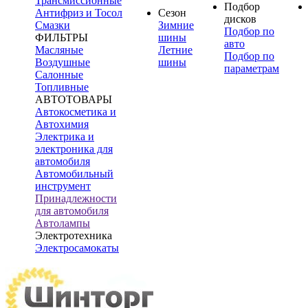
Трансмиссионные
Подбор
Антифриз и Тосол
Сезон
дисков
Смазки
Зимние
Подбор по
ФИЛЬТРЫ
шины
авто
Масляные
Летние
Подбор по
Воздушные
шины
параметрам
Салонные
Топливные
АВТОТОВАРЫ
Автокосметика и
Автохимия
Электрика и
электроника для
автомобиля
Автомобильный
инструмент
Принадлежности
для автомобиля
Автолампы
Электротехника
Электросамокаты