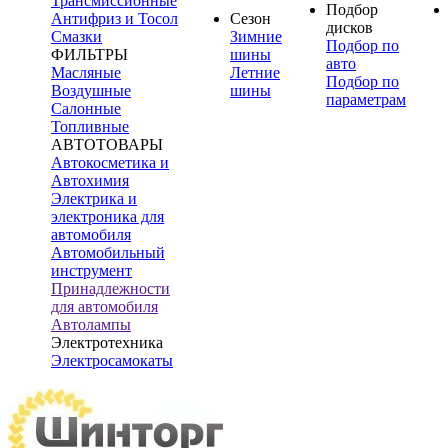
Трансмиссионные
Подбор
Антифриз и Тосол
Сезон
дисков
Смазки
Зимние
Подбор по
ФИЛЬТРЫ
шины
авто
Масляные
Летние
Подбор по
Воздушные
шины
параметрам
Салонные
Топливные
АВТОТОВАРЫ
Автокосметика и
Автохимия
Электрика и
электроника для
автомобиля
Автомобильный
инструмент
Принадлежности
для автомобиля
Автолампы
Электротехника
Электросамокаты