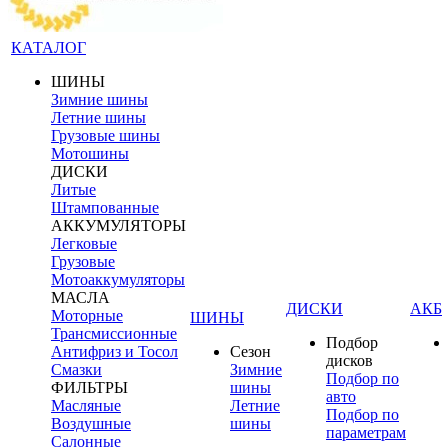
КАТАЛОГ
ШИНЫ
Зимние шины
Летние шины
Грузовые шины
Мотошины
ДИСКИ
Литые
Штампованные
АККУМУЛЯТОРЫ
Легковые
Грузовые
Мотоаккумуляторы
МАСЛА
ДИСКИ
АКБ
Моторные
ШИНЫ
Трансмиссионные
Подбор
Антифриз и Тосол
Сезон
дисков
Смазки
Зимние
Подбор по
ФИЛЬТРЫ
шины
авто
Масляные
Летние
Подбор по
Воздушные
шины
параметрам
Салонные