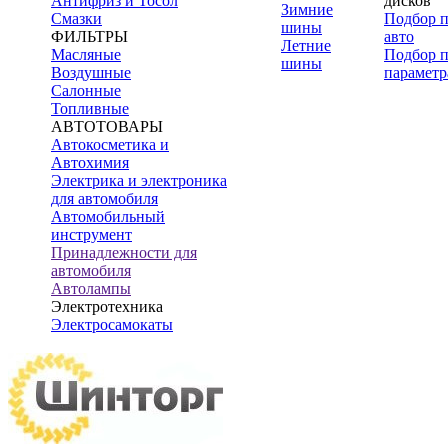
Антифриз и Тосол
дисков
Зимние
Смазки
Подбор 
шины
ФИЛЬТРЫ
авто
Летние
Масляные
Подбор 
шины
Воздушные
параметр
Салонные
Топливные
АВТОТОВАРЫ
Автокосметика и
Автохимия
Электрика и электроника
для автомобиля
Автомобильный
инструмент
Принадлежности для
автомобиля
Автолампы
Электротехника
Электросамокаты