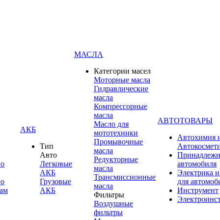
МАСЛА
Категории масел
Моторные масла
Гидравлические
масла
Компрессорные
масла
АВТОТОВАРЫ
Масло для
АКБ
мототехники
Автохимия 
Промывочные
Тип
Автокосмет
масла
Авто
Принадлежн
Редукторные
по
Легковые
автомобиля
масла
АКБ
Электрика и
Трансмиссионные
по
Грузовые
для автомоб
масла
ам
АКБ
Инструмент
Фильтры
Электроинс
Воздушные
фильтры