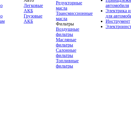
Авто
Принадлежн
Редукторные
по
Легковые
автомобиля
масла
АКБ
Электрика и
Трансмиссионные
по
Грузовые
для автомоб
масла
ам
АКБ
Инструмент
Фильтры
Электроинс
Воздушные
фильтры
Масляные
фильтры
Салонные
фильтры
Топливные
фильтры