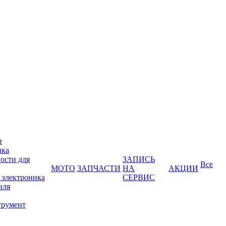
и
ика
ости для
ЗАПИСЬ
Все
МОТО
ЗАПЧАСТИ
НА
АКЦИИ
 электроника
СЕРВИС
иля
трумент