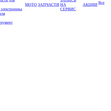
ости для
ЗАПИСЬ
Все
МОТО
ЗАПЧАСТИ
НА
АКЦИИ
 электроника
СЕРВИС
иля
трумент