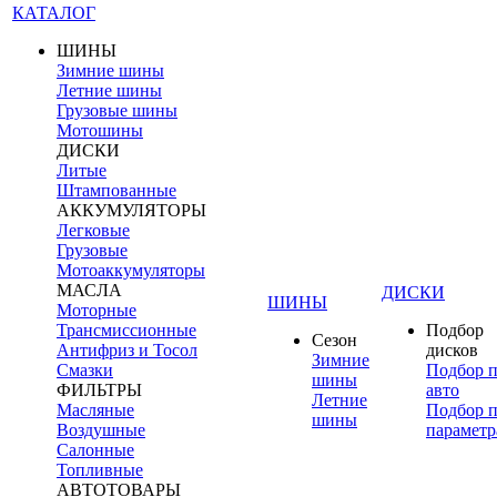
КАТАЛОГ
ШИНЫ
Зимние шины
Летние шины
Грузовые шины
Мотошины
ДИСКИ
Литые
Штампованные
АККУМУЛЯТОРЫ
Легковые
Грузовые
Мотоаккумуляторы
МАСЛА
ДИСКИ
ШИНЫ
Моторные
Трансмиссионные
Подбор
Сезон
Антифриз и Тосол
дисков
Зимние
Смазки
Подбор 
шины
ФИЛЬТРЫ
авто
Летние
Масляные
Подбор 
шины
Воздушные
параметр
Салонные
Топливные
АВТОТОВАРЫ