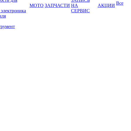
ости для
ЗАПИСЬ
Все
МОТО
ЗАПЧАСТИ
НА
АКЦИИ
 электроника
СЕРВИС
иля
трумент