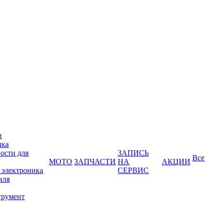
и
ика
ости для
ЗАПИСЬ
Все
МОТО
ЗАПЧАСТИ
НА
АКЦИИ
 электроника
СЕРВИС
иля
трумент