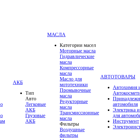
МАСЛА
Категории масел
Моторные масла
Гидравлические
масла
Компрессорные
масла
АВТОТОВАРЫ
Масло для
АКБ
мототехники
Автохимия 
Промывочные
Тип
Автокосмет
масла
Авто
Принадлежн
Редукторные
по
Легковые
автомобиля
масла
АКБ
Электрика и
Трансмиссионные
по
Грузовые
для автомоб
масла
ам
АКБ
Инструмент
Фильтры
Электроинс
Воздушные
фильтры