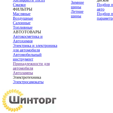
Антифриз и Тосол
дисков
Зимние
Смазки
Подбор 
шины
ФИЛЬТРЫ
авто
Летние
Масляные
Подбор 
шины
Воздушные
параметр
Салонные
Топливные
АВТОТОВАРЫ
Автокосметика и
Автохимия
Электрика и электроника
для автомобиля
Автомобильный
инструмент
Принадлежности для
автомобиля
Автолампы
Электротехника
Электросамокаты