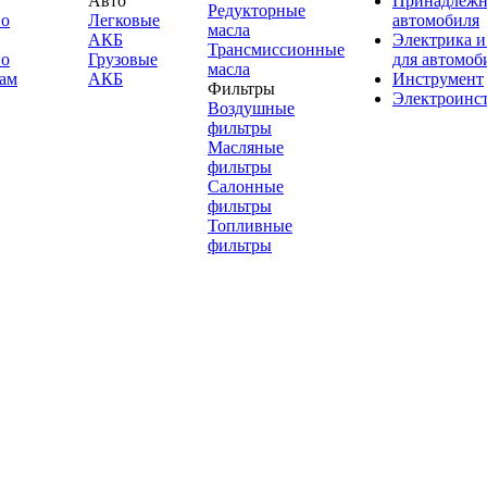
Авто
Принадлежн
Редукторные
по
Легковые
автомобиля
масла
АКБ
Электрика и
Трансмиссионные
по
Грузовые
для автомоб
масла
ам
АКБ
Инструмент
Фильтры
Электроинс
Воздушные
фильтры
Масляные
фильтры
Салонные
фильтры
Топливные
фильтры