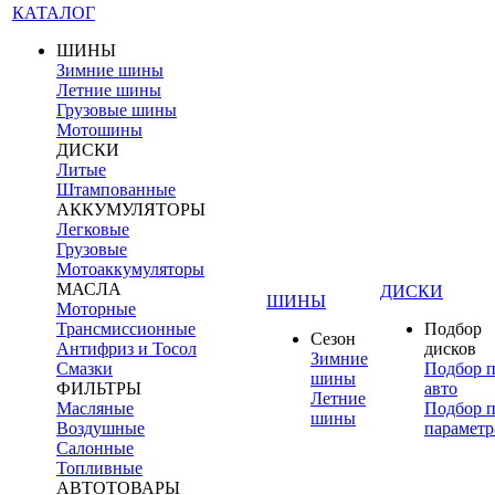
КАТАЛОГ
ШИНЫ
Зимние шины
Летние шины
Грузовые шины
Мотошины
ДИСКИ
Литые
Штампованные
АККУМУЛЯТОРЫ
Легковые
Грузовые
Мотоаккумуляторы
МАСЛА
ДИСКИ
ШИНЫ
Моторные
Трансмиссионные
Подбор
Сезон
Антифриз и Тосол
дисков
Зимние
Смазки
Подбор 
шины
ФИЛЬТРЫ
авто
Летние
Масляные
Подбор 
шины
Воздушные
параметр
Салонные
Топливные
АВТОТОВАРЫ